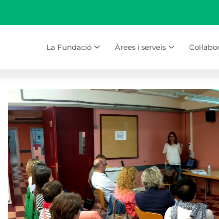
La Fundació
Àrees i serveis
Col·labo