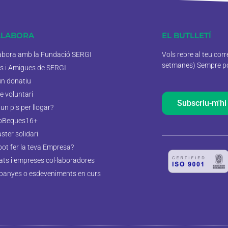
·LABORA
EL BUTLLETÍ
labora amb la Fundació SERGI
Vols rebre al teu cor
setmanes) Sempre pod
s i Amigues de SERGI
un donatiu
e voluntari
Subscriu-m'hi
un pis per llogar?
oBeques16+
aster solidari
pot fer la teva Empresa?
tats i empreses col·laboradores
anyes o esdeveniments en curs