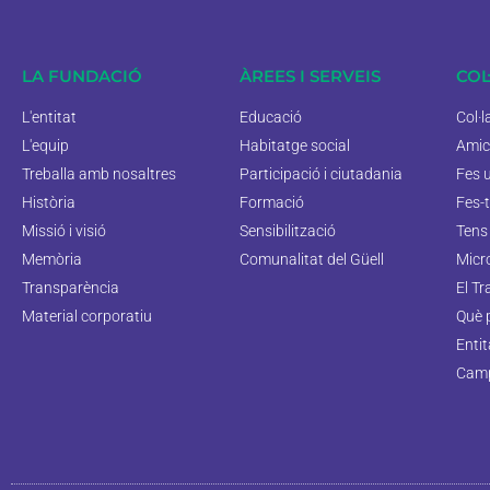
LA FUNDACIÓ
ÀREES I SERVEIS
COL
L'entitat
Educació
Col·
L'equip
Habitatge social
Amic
Treballa amb nosaltres
Participació i ciutadania
Fes 
Història
Formació
Fes-t
Missió i visió
Sensibilització
Tens 
Memòria
Comunalitat del Güell
Micr
Transparència
El Tr
Material corporatiu
Què 
Enti
Camp