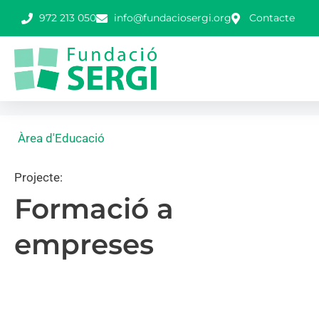
972 213 050
info@fundaciosergi.org
Contacte
Àrea d'Educació
Projecte:
Formació a
empreses