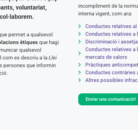
incompliment de la normat
ants, voluntariat,
interna vigent, com ara:
 col·laborem.
Conductes relatives al 
Conductes relatives a la
ue permet a qualsevol
Discriminació i assetja
olacions ètiques
que hagi
Conductes relatives a 
omunicar qualsevol
mercats de valors
al com es descriu a la
Llei
Pràctiques anticompet
les persones que informin
Conductes contràries 
ció.
Altres possibles infra
Enviar una comunicació!