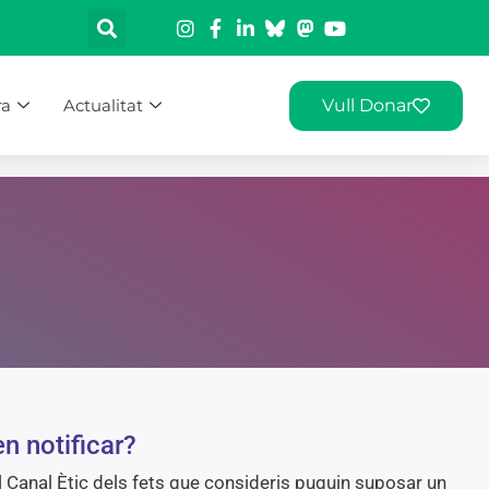
ra
Actualitat
Vull Donar
n notificar?
l Canal Ètic dels fets que consideris puguin suposar un