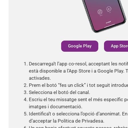
Google Play
App Stor
Descarrega’t l’app co-resol, acceptant les notif
està disponible a l’App Store i a Google Play. 
activades.
Prem el botó “fes un click” i tot seguit introdu
Selecciona el botó del canal.
Escriu el teu missatge sent el més específic p
imatges i documentació.
Identifica’t o selecciona l’opció d’anonimat. E
d’acceptar la Política de Privadesa.
Un cop hagis efectuat aquests passos, rebrà