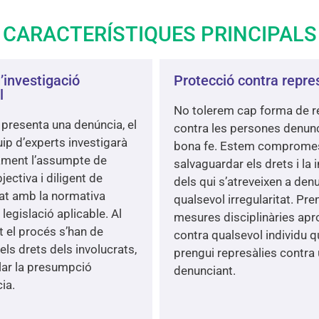
CARACTERÍSTIQUES PRINCIPALS
’investigació
Protecció contra repre
l
No tolerem cap forma de r
presenta una denúncia, el
contra les persones denun
ip d’experts investigarà
bona fe. Estem comprome
ment l’assumpte de
salvaguardar els drets i la i
ectiva i diligent de
dels qui s’atreveixen a den
at amb la normativa
qualsevol irregularitat. Pr
a legislació aplicable. Al
mesures disciplinàries ap
ot el procés s’han de
contra qualsevol individu q
els drets dels involucrats,
prengui represàlies contra
lar la presumpció
denunciant.
ia.