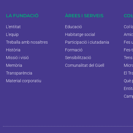
LA FUNDACIÓ
ÀREES I SERVEIS
COL
L'entitat
Educació
Col·
L'equip
Habitatge social
Amic
Treballa amb nosaltres
Participació i ciutadania
Fes 
Història
Formació
Fes-t
Missió i visió
Sensibilització
Tens 
Memòria
Comunalitat del Güell
Micr
Transparència
El Tr
Material corporatiu
Què 
Enti
Camp