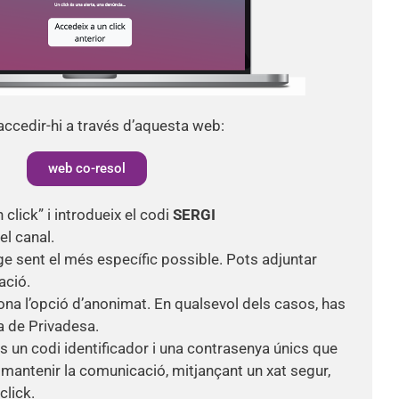
ccedir-hi a través d’aquesta web:
web co-resol
click” i introdueix el codi
SERGI
el canal.
ge sent el més específic possible. Pots adjuntar
ació.
ciona l’opció d’anonimat. En qualsevol dels casos, has
ca de Privadesa.
s un codi identificador i una contrasenya únics que
mantenir la comunicació, mitjançant un xat segur,
click.