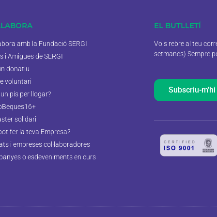
·LABORA
EL BUTLLETÍ
labora amb la Fundació SERGI
Vols rebre al teu cor
setmanes) Sempre pod
s i Amigues de SERGI
un donatiu
e voluntari
Subscriu-m'hi
un pis per llogar?
oBeques16+
aster solidari
pot fer la teva Empresa?
tats i empreses col·laboradores
anyes o esdeveniments en curs