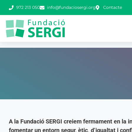
972 213 050
info@fundaciosergi.org
Contacte
A la Fundació SERGI creiem fermament en la i
fomentar un entorn segur, ètic, d’igualtat i conf