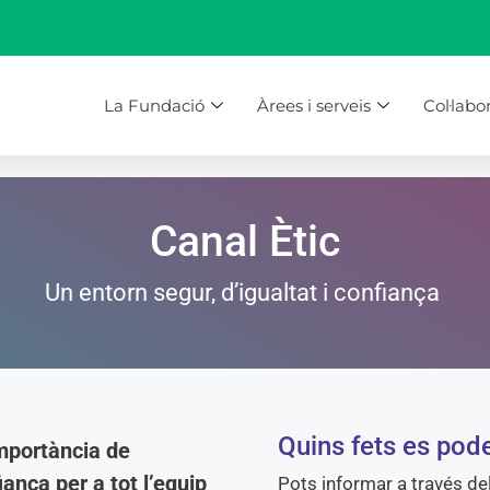
La Fundació
Àrees i serveis
Col·labo
Canal Ètic
Un entorn segur, d’igualtat i confiança
Quins fets es pode
mportància de
iança per a tot l’equip
Pots informar a través de