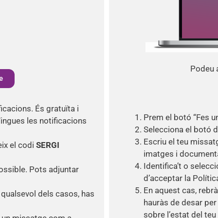
Podeu a
e
icacions. És gratuïta i
Prem el botó “Fes un 
Tingues les notificacions
Selecciona el botó d
Escriu el teu missat
eix el codi
SERGI
imatges i document
Identifica’t o selec
ossible. Pots adjuntar
d’acceptar la Políti
En aquest cas, rebrà
n qualsevol dels casos, has
hauràs de desar per 
sobre l’estat del teu 
s un missatge com a