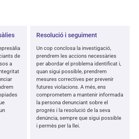
sàlies
Resolució i seguiment
epresàlia
Un cop conclosa la investigació,
ciants de
prendrem les accions necessàries
sos a
per abordar el problema identificat i,
ntegritat
quan sigui possible, prendrem
unciar
mesures correctives per prevenir
endrem
futures violacions. A més, ens
ropiades
comprometem a mantenir informada
ue
la persona denunciant sobre el
 un
progrés i la resolució de la seva
denúncia, sempre que sigui possible
i permès per la llei.