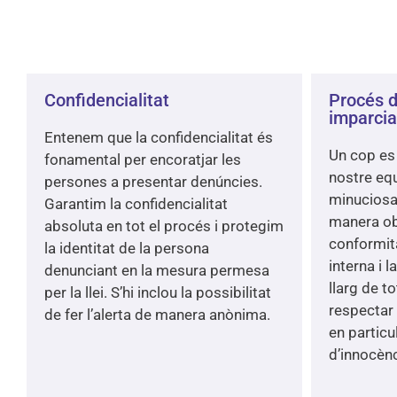
Confidencialitat
Procés d
imparcia
Entenem que la confidencialitat és
Un cop es 
fonamental per encoratjar les
nostre equ
persones a presentar denúncies.
minuciosa
Garantim la confidencialitat
manera obj
absoluta en tot el procés i protegim
conformit
la identitat de la persona
interna i l
denunciant en la mesura permesa
llarg de t
per la llei. S’hi inclou la possibilitat
respectar 
de fer l’alerta de manera anònima.
en particu
d’innocènc