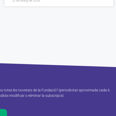
21 de maig de 2026
reu totes les novetats de la Fundació? (periodicitat aproximada cada 6
ràs modificar o eliminar la subscripció.