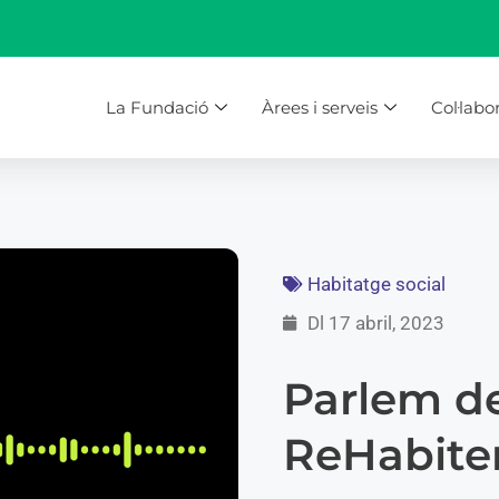
La Fundació
Àrees i serveis
Col·labo
Habitatge social
Dl 17 abril, 2023
Parlem de
ReHabite