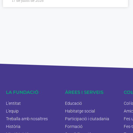
17 de juliol de 2026
LA FUNDACIÓ
ÀREES I SERVEIS
COL
L'entitat
Educació
Col·
L'equip
Habitatge social
Amic
Treballa amb nosaltres
Participació i ciutadania
Fes 
Història
Formació
Fes-t