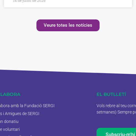
14 de juliol de 2026
Veure totes les notícies
·LABORA
EL BUTLLETÍ
labora amb la Fundació SERGI
Vols rebre al teu cor
setmanes) Sempre pod
s i Amigues de SERGI
un donatiu
e voluntari
Subscriu-m'hi