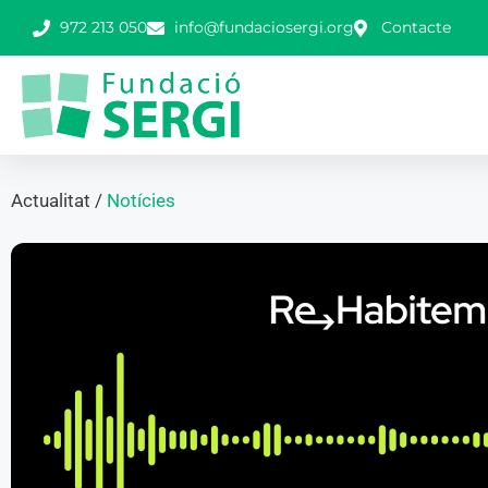
972 213 050
info@fundaciosergi.org
Contacte
Actualitat /
Notícies