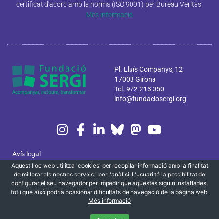
certificat d'acord amb la norma (ISO 9001) per Bureau Veritas.
Més informació
Pl. Lluís Companys, 12
17003 Girona
Tel. 972 213 050
info@fundaciosergi.org
Avís legal
Aquest lloc web utilitza 'cookies' per recopilar informació amb la finalitat
Política de privacitat i cookies
de millorar els nostres serveis i per l'anàlisi. L'usuari té la possibilitat de
configurar el seu navegador per impedir que aquestes siguin instal·lades,
Canal ètic
tot i que això podria ocasionar dificultats de navegació de la pàgina web.
Més informació
Localització i contacte