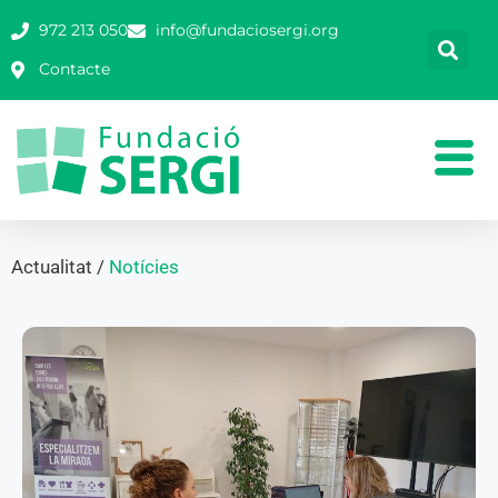
972 213 050
info@fundaciosergi.org
Contacte
Actualitat /
Notícies