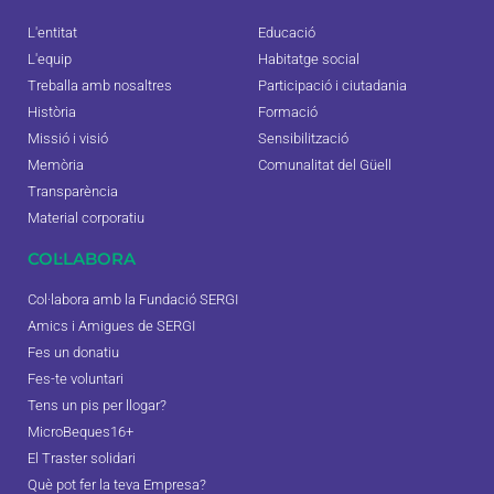
L'entitat
Educació
L'equip
Habitatge social
Treballa amb nosaltres
Participació i ciutadania
Història
Formació
Missió i visió
Sensibilització
Memòria
Comunalitat del Güell
Transparència
Material corporatiu
COL·LABORA
Col·labora amb la Fundació SERGI
Amics i Amigues de SERGI
Fes un donatiu
Fes-te voluntari
Tens un pis per llogar?
MicroBeques16+
El Traster solidari
Què pot fer la teva Empresa?