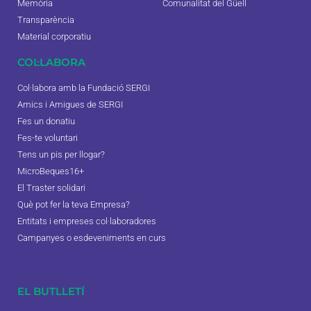
Memòria
Comunalitat del Güell
Transparència
Material corporatiu
COL·LABORA
Col·labora amb la Fundació SERGI
Amics i Amigues de SERGI
Fes un donatiu
Fes-te voluntari
Tens un pis per llogar?
MicroBeques16+
El Traster solidari
Què pot fer la teva Empresa?
Entitats i empreses col·laboradores
Campanyes o esdeveniments en curs
EL BUTLLETÍ