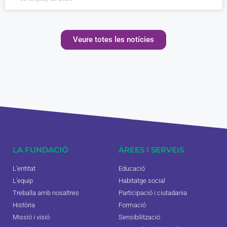
Veure totes les notícies
LA FUNDACIÓ
ÀREES I SERVEIS
L'entitat
Educació
L'equip
Habitatge social
Treballa amb nosaltres
Participació i ciutadania
Història
Formació
Missió i visió
Sensibilització