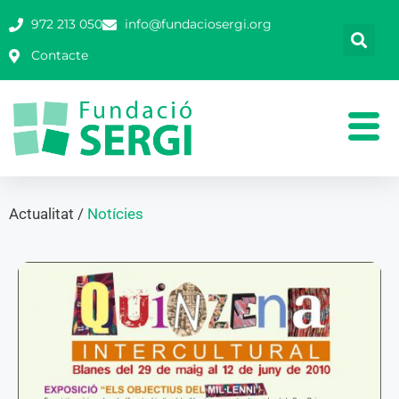
972 213 050
info@fundaciosergi.org
Contacte
Actualitat /
Notícies