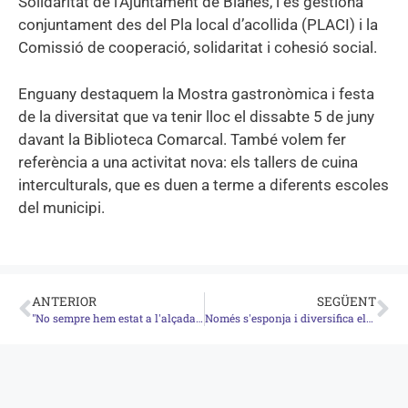
Solidaritat de l’Ajuntament de Blanes, i es gestiona
conjuntament des del Pla local d’acollida (PLACI) i la
Comissió de cooperació, solidaritat i cohesió social.
Enguany destaquem la Mostra gastronòmica i festa
de la diversitat que va tenir lloc el dissabte 5 de juny
davant la Biblioteca Comarcal. També volem fer
referència a una activitat nova: els tallers de cuina
interculturals, que es duen a terme a diferents escoles
del municipi.
ANTERIOR
SEGÜENT
"No sempre hem estat a l'alçada del que s'espera d'un servei públic”
Només s'esponja i diversifica els barris pobres, però mai els rics