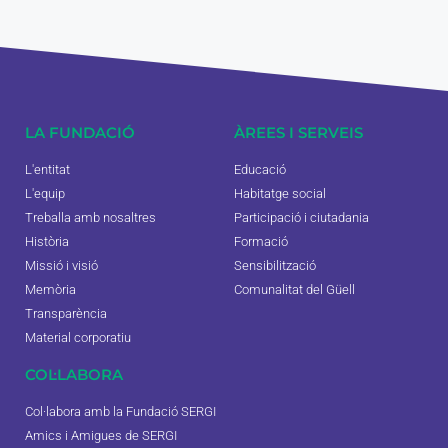
LA FUNDACIÓ
ÀREES I SERVEIS
L'entitat
Educació
L'equip
Habitatge social
Treballa amb nosaltres
Participació i ciutadania
Història
Formació
Missió i visió
Sensibilització
Memòria
Comunalitat del Güell
Transparència
Material corporatiu
COL·LABORA
Col·labora amb la Fundació SERGI
Amics i Amigues de SERGI