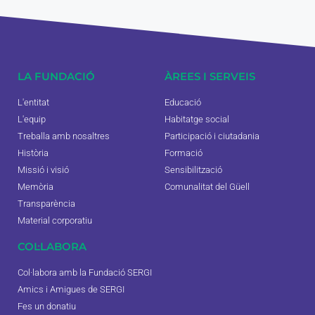
LA FUNDACIÓ
ÀREES I SERVEIS
L'entitat
Educació
L'equip
Habitatge social
Treballa amb nosaltres
Participació i ciutadania
Història
Formació
Missió i visió
Sensibilització
Memòria
Comunalitat del Güell
Transparència
Material corporatiu
COL·LABORA
Col·labora amb la Fundació SERGI
Amics i Amigues de SERGI
Fes un donatiu