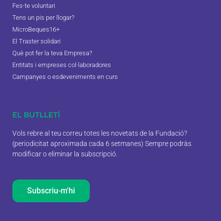
Fes-te voluntari
Tens un pis per llogar?
MicroBeques16+
El Traster solidari
Què pot fer la teva Empresa?
Entitats i empreses col·laboradores
Campanyes o esdeveniments en curs
EL BUTLLETÍ
Vols rebre al teu correu totes les novetats de la Fundació?
(periodicitat aproximada cada 6 setmanes) Sempre podràs
modificar o eliminar la subscripció.
Subscriu-m'hi