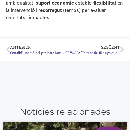
amb qualitat:
suport econòmic
estable,
flexibilitat
en
la intervenció i
recorregut
(temps) per avaluar
resultats i impactes.
ANTERIOR
SEGÜENT
Sensibilització del projecte Dones supervivents
CEVASA: “Fa més de 15 anys que col·laborem amb la Fundació SERGI i confiem plenament amb la tasca que fa”
Notícies relacionades