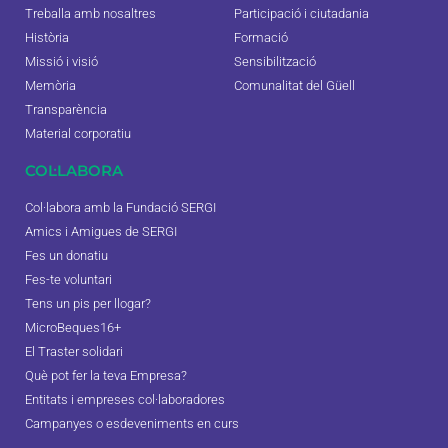
Treballa amb nosaltres
Participació i ciutadania
Història
Formació
Missió i visió
Sensibilització
Memòria
Comunalitat del Güell
Transparència
Material corporatiu
COL·LABORA
Col·labora amb la Fundació SERGI
Amics i Amigues de SERGI
Fes un donatiu
Fes-te voluntari
Tens un pis per llogar?
MicroBeques16+
El Traster solidari
Què pot fer la teva Empresa?
Entitats i empreses col·laboradores
Campanyes o esdeveniments en curs