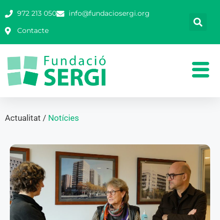
972 213 050
info@fundaciosergi.org
Contacte
Actualitat /
Notícies