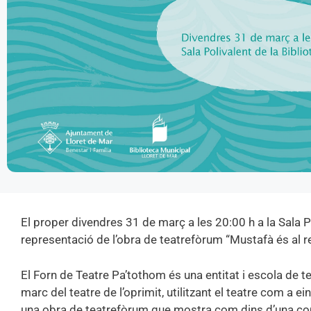
El proper divendres 31 de març a les 20:00 h a la Sala Po
representació de l’obra de teatrefòrum “Mustafà és al 
El Forn de Teatre Pa’tothom és una entitat i escola de t
marc del teatre de l’oprimit, utilitzant el teatre com a
una obra de teatrefòrum que mostra com dins d’una com