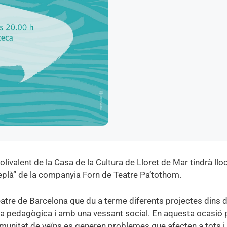
livalent de la Casa de la Cultura de Lloret de Mar tindrà lloc
replà” de la companyia Forn de Teatre Pa’tothom.
eatre de Barcelona que du a terme diferents projectes dins d
 eina pedagògica i amb una vessant social. En aquesta ocasió
unitat de veïns es generen problemes que afecten a tots i