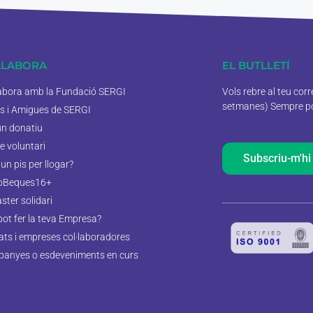
·LABORA
EL BUTLLETÍ
labora amb la Fundació SERGI
Vols rebre al teu cor
setmanes) Sempre pod
s i Amigues de SERGI
un donatiu
e voluntari
Subscriu-m'hi
un pis per llogar?
oBeques16+
aster solidari
pot fer la teva Empresa?
tats i empreses col·laboradores
anyes o esdeveniments en curs