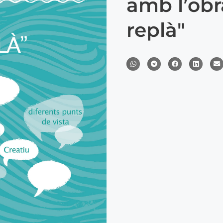
amb l’obr
replà"