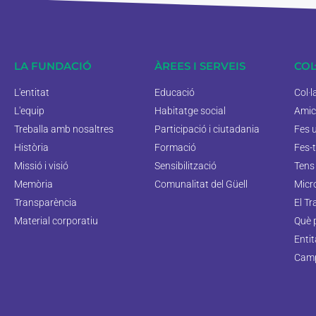
LA FUNDACIÓ
ÀREES I SERVEIS
COL
L'entitat
Educació
Col·
L'equip
Habitatge social
Amic
Treballa amb nosaltres
Participació i ciutadania
Fes 
Història
Formació
Fes-t
Missió i visió
Sensibilització
Tens 
Memòria
Comunalitat del Güell
Micr
Transparència
El Tr
Material corporatiu
Què 
Enti
Camp