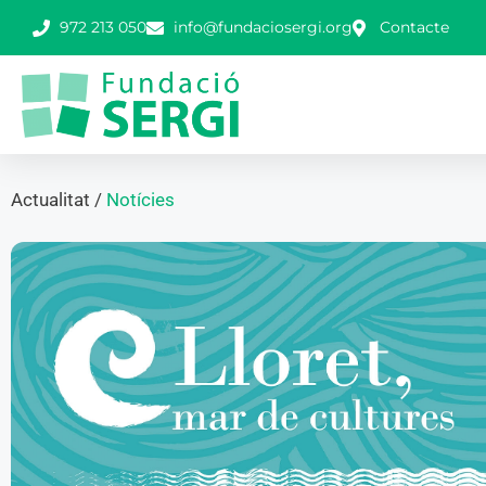
972 213 050
info@fundaciosergi.org
Contacte
Actualitat /
Notícies