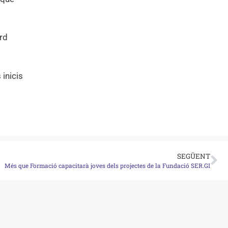
ard
 inicis
SEGÜENT
Més que Formació capacitarà joves dels projectes de la Fundació SER.GI