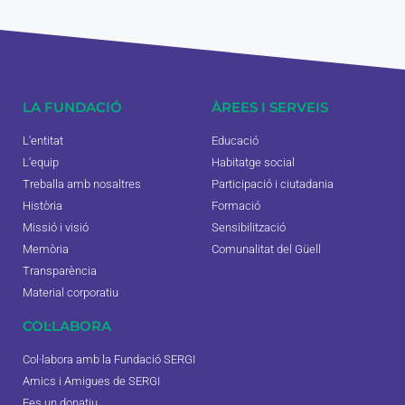
LA FUNDACIÓ
ÀREES I SERVEIS
L'entitat
Educació
L'equip
Habitatge social
Treballa amb nosaltres
Participació i ciutadania
Història
Formació
Missió i visió
Sensibilització
Memòria
Comunalitat del Güell
Transparència
Material corporatiu
COL·LABORA
Col·labora amb la Fundació SERGI
Amics i Amigues de SERGI
Fes un donatiu