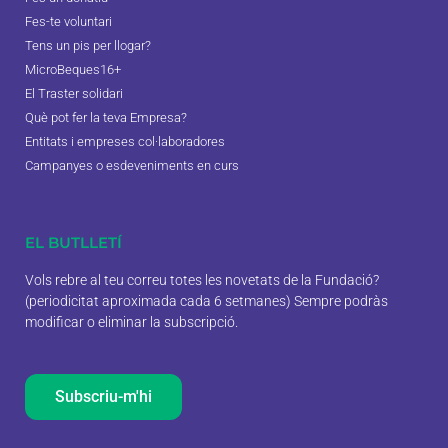
Fes-te voluntari
Tens un pis per llogar?
MicroBeques16+
El Traster solidari
Què pot fer la teva Empresa?
Entitats i empreses col·laboradores
Campanyes o esdeveniments en curs
EL BUTLLETÍ
Vols rebre al teu correu totes les novetats de la Fundació?
(periodicitat aproximada cada 6 setmanes) Sempre podràs
modificar o eliminar la subscripció.
Subscriu-m'hi