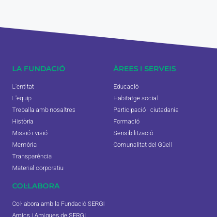
LA FUNDACIÓ
ÀREES I SERVEIS
L'entitat
Educació
L'equip
Habitatge social
Treballa amb nosaltres
Participació i ciutadania
Història
Formació
Missió i visió
Sensibilització
Memòria
Comunalitat del Güell
Transparència
Material corporatiu
COL·LABORA
Col·labora amb la Fundació SERGI
Amics i Amigues de SERGI