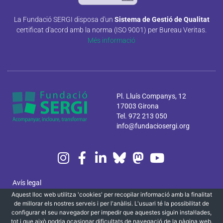
La Fundació SERGI disposa d'un
Sistema de Gestió de Qualitat
certificat d'acord amb la norma (ISO 9001) per Bureau Veritas.
Més informació
Pl. Lluís Companys, 12
17003 Girona
Tel. 972 213 050
info@fundaciosergi.org
Avís legal
Aquest lloc web utilitza 'cookies' per recopilar informació amb la finalitat
Política de privacitat i cookies
de millorar els nostres serveis i per l'anàlisi. L'usuari té la possibilitat de
configurar el seu navegador per impedir que aquestes siguin instal·lades,
Canal ètic
tot i que això podria ocasionar dificultats de navegació de la pàgina web.