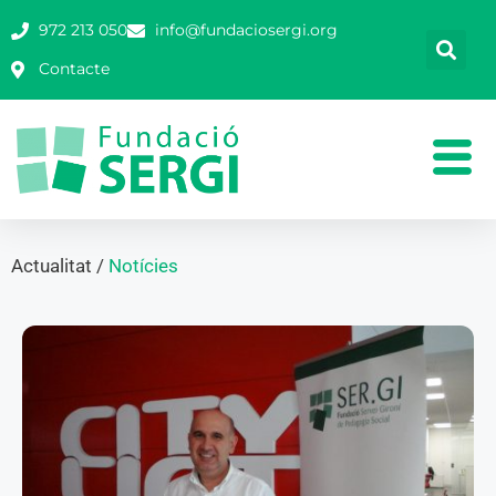
972 213 050
info@fundaciosergi.org
Contacte
Actualitat /
Notícies