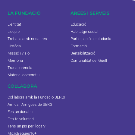
LA FUNDACIÓ
ÀREES I SERVEIS
L'entitat
Educació
L'equip
Habitatge social
Treballa amb nosaltres
Participació i ciutadania
Història
Formació
Missió i visió
Sensibilització
Memòria
Comunalitat del Güell
Transparència
Material corporatiu
COL·LABORA
Col·labora amb la Fundació SERGI
Amics i Amigues de SERGI
Fes un donatiu
Fes-te voluntari
Tens un pis per llogar?
MicroBeques16+