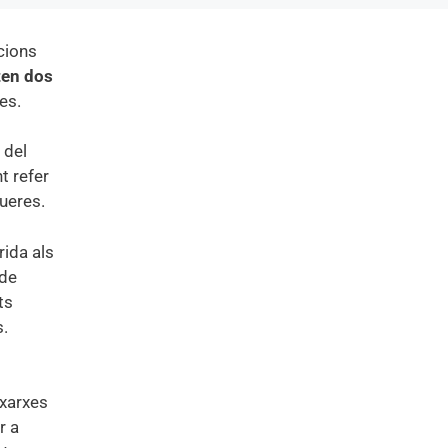
cions
ten dos
es.
 del
t refer
gueres.
rida als
 de
ts
s.
 xarxes
r a