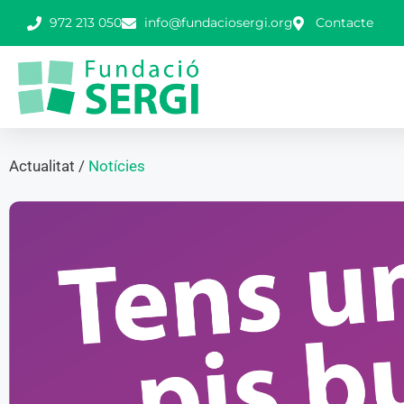
972 213 050
info@fundaciosergi.org
Contacte
Actualitat /
Notícies