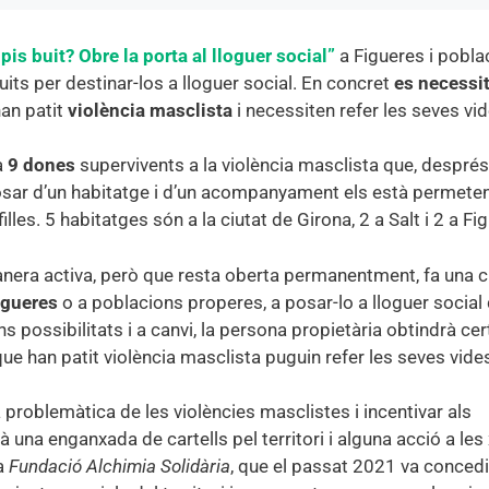
pis buit? Obre la porta al lloguer social”
a Figueres i pobla
ts per destinar-los a lloguer social. En concret
es necessi
han patit
violència masclista
i necessiten refer les seves vid
a
9 dones
supervivents a la violència masclista que, després
posar d’un habitatge i d’un acompanyament els està permeten
lles. 5 habitatges són a la ciutat de Girona, 2 a Salt i 2 a Fi
anera activa, però que resta oberta permanentment, fa una c
igueres
o a poblacions properes, a posar-lo a lloguer social
 possibilitats i a canvi, la persona propietària obtindrà cer
ue han patit violència masclista puguin refer les seves vide
la problemàtica de les violències masclistes i incentivar als
à una enganxada de cartells pel territori i alguna acció a les
la
Fundació Alchimia Solidària
, que el passat 2021 va concedi