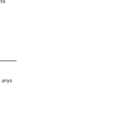
cte
c anys