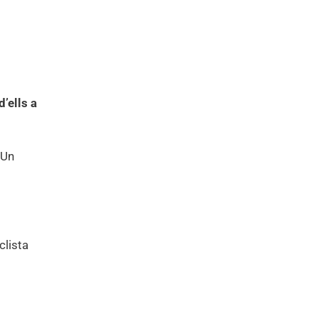
d’ells a
 Un
clista