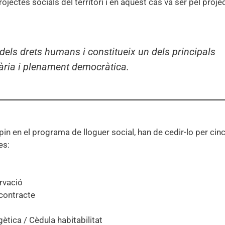
ectes socials del territori i en aquest cas va ser pel proje
 dels drets humans i constitueix un dels principals
tària i plenament democràtica.
in en el programa de lloguer social, han de cedir-lo per cin
es:
ervació
 contracte
rgètica / Cèdula habitabilitat