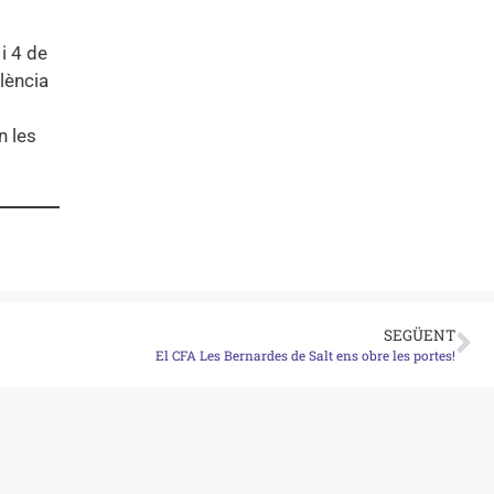
 i 4 de
olència
n les
SEGÜENT
El CFA Les Bernardes de Salt ens obre les portes!