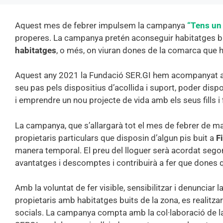
Aquest mes de febrer impulsem la campanya
“Tens un 
properes. La campanya pretén aconseguir habitatges bui
habitatges
, o més, on viuran dones de la comarca que 
Aquest any 2021 la Fundació SER.GI hem acompanyat 
seu pas pels dispositius d’acollida i suport, poder dis
i emprendre un nou projecte de vida amb els seus fills i fi
La campanya, que s’allargarà tot el mes de febrer de m
propietaris particulars que disposin d’algun pis buit a
F
manera temporal. El preu del lloguer serà acordat segons
avantatges i descomptes i contribuirà a fer que dones q
Amb la voluntat de fer visible, sensibilitzar i denunciar 
propietaris amb habitatges buits de la zona, es realitzar
socials. La campanya compta amb la col·laboració de 