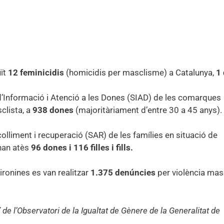
uït
12 feminicidis
(homicidis per masclisme) a Catalunya,
1 
d’Informació i Atenció a les Dones (SIAD) de les comarques
clista, a
938 dones
(majoritàriament d’entre 30 a 45 anys).
colliment i recuperació (SAR) de les famílies en situació de
han atès
96 dones i 116 filles i fills.
ronines es van realitzar
1.375 denúncies
per violència mas
” de l’Observatori de la Igualtat de Gènere de la Generalitat de