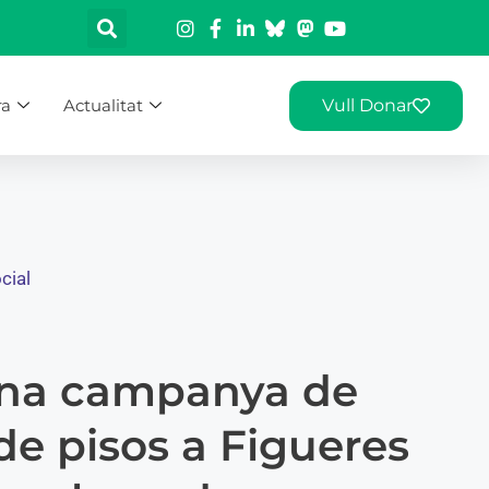
ra
Actualitat
Vull Donar
cial
una campanya de
de pisos a Figueres