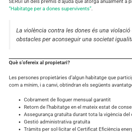
SERGI un dels premis d’ajuda que atorga anualment a proj
“Habitatge per a dones supervivents”
.
La violència contra les dones és una violació
obstacles per aconseguir una societat iguali
Què s’ofereix al propietari?
Les persones propietàries d’algun habitatge que particip
com a mínim, i a canvi, obtindran els següents avantatg
Cobrament de lloguer mensual garantit
Retorn de l’habitatge en el mateix estat de cons
Assegurança gratuïta durant tota la vigència del
Gestió administrativa gratuïta
Tràmits per sol·licitar el Certificat Eficiència ene