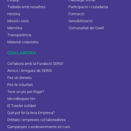
Treballa amb nosaltres
Participació i ciutadania
Història
Formació
Missió i visió
Sensibilització
Memòria
Comunalitat del Güell
Transparència
Material corporatiu
COL·LABORA
Col·labora amb la Fundació SERGI
Amics i Amigues de SERGI
Fes un donatiu
Fes-te voluntari
Tens un pis per llogar?
MicroBeques16+
El Traster solidari
Què pot fer la teva Empresa?
Entitats i empreses col·laboradores
Campanyes o esdeveniments en curs