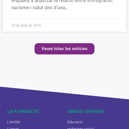
enguany a analitzar la relació entre immigració,
racisme i salut des d’una…
30 de juny de 2026
Veure totes les notícies
LA FUNDACIÓ
ÀREES I SERVEIS
L'entitat
Educació
L'equip
Habitatge social