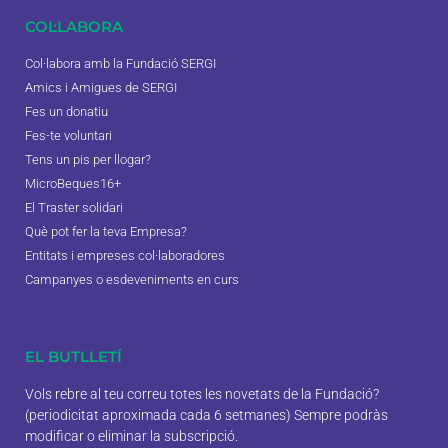
COL·LABORA
Col·labora amb la Fundació SERGI
Amics i Amigues de SERGI
Fes un donatiu
Fes-te voluntari
Tens un pis per llogar?
MicroBeques16+
El Traster solidari
Què pot fer la teva Empresa?
Entitats i empreses col·laboradores
Campanyes o esdeveniments en curs
EL BUTLLETÍ
Vols rebre al teu correu totes les novetats de la Fundació?
(periodicitat aproximada cada 6 setmanes) Sempre podràs
modificar o eliminar la subscripció.