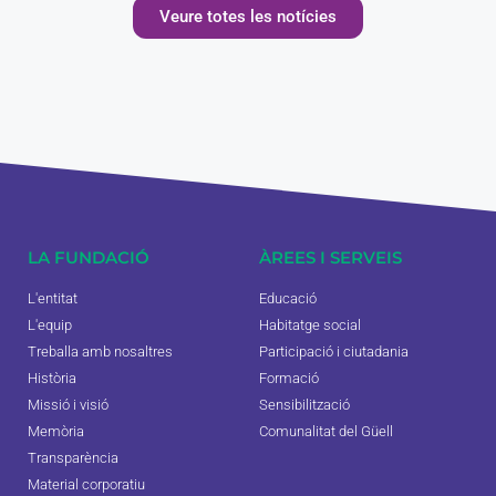
Veure totes les notícies
LA FUNDACIÓ
ÀREES I SERVEIS
L'entitat
Educació
L'equip
Habitatge social
Treballa amb nosaltres
Participació i ciutadania
Història
Formació
Missió i visió
Sensibilització
Memòria
Comunalitat del Güell
Transparència
Material corporatiu