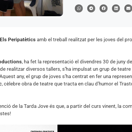
Els Peripatètics
amb el treball realitzat per les joves del pr
oductions
, ha fet la representació el divendres 30 de juny d
de realitzar diversos tallers, s’ha impulsat un grup de teatre
uest any, el grup de joves s’ha centrat en fer una represent
c
, cèlebre obra de teatre que tracta en clau d’humor el Trast
tenció de la Tarda Jove és que, a partir del curs vinent, la c
stes!