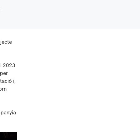
ojecte
el 2023
 per
ació i,
orn
ompanyia