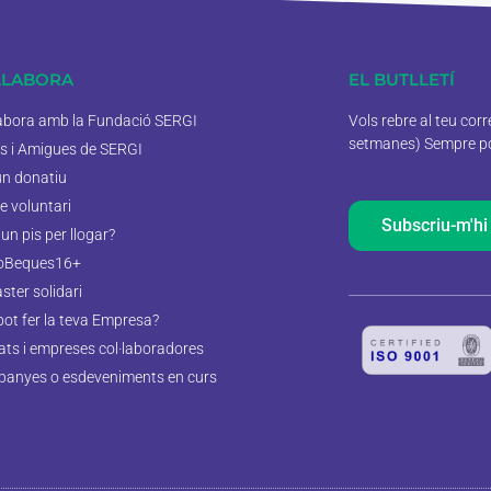
·LABORA
EL BUTLLETÍ
labora amb la Fundació SERGI
Vols rebre al teu cor
setmanes) Sempre pod
s i Amigues de SERGI
un donatiu
e voluntari
Subscriu-m'hi
un pis per llogar?
oBeques16+
aster solidari
pot fer la teva Empresa?
tats i empreses col·laboradores
anyes o esdeveniments en curs