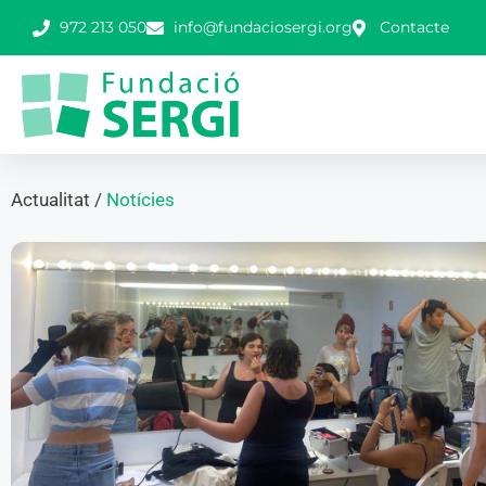
972 213 050
info@fundaciosergi.org
Contacte
Actualitat /
Notícies