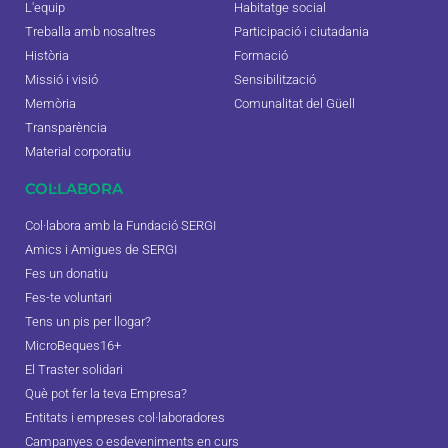
L'equip
Habitatge social
Treballa amb nosaltres
Participació i ciutadania
Història
Formació
Missió i visió
Sensibilització
Memòria
Comunalitat del Güell
Transparència
Material corporatiu
COL·LABORA
Col·labora amb la Fundació SERGI
Amics i Amigues de SERGI
Fes un donatiu
Fes-te voluntari
Tens un pis per llogar?
MicroBeques16+
El Traster solidari
Què pot fer la teva Empresa?
Entitats i empreses col·laboradores
Campanyes o esdeveniments en curs