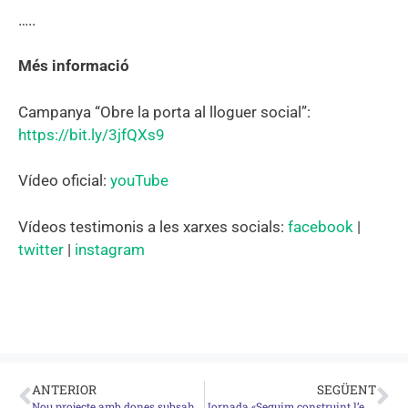
…..
Més informació
Campanya “Obre la porta al lloguer social”:
https://bit.ly/3jfQXs9
Vídeo oficial:
youTube
Vídeos testimonis a les xarxes socials:
facebook
|
twitter
|
instagram
ANTERIOR
SEGÜENT
Nou projecte amb dones subsaharianes a Figueres
Jornada «Seguim construint l’educació a Palafrugell»