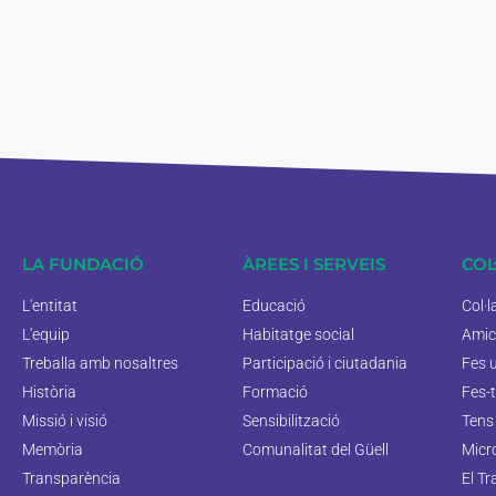
LA FUNDACIÓ
ÀREES I SERVEIS
COL
L'entitat
Educació
Col·
L'equip
Habitatge social
Amic
Treballa amb nosaltres
Participació i ciutadania
Fes 
Història
Formació
Fes-t
Missió i visió
Sensibilització
Tens 
Memòria
Comunalitat del Güell
Micr
Transparència
El Tr