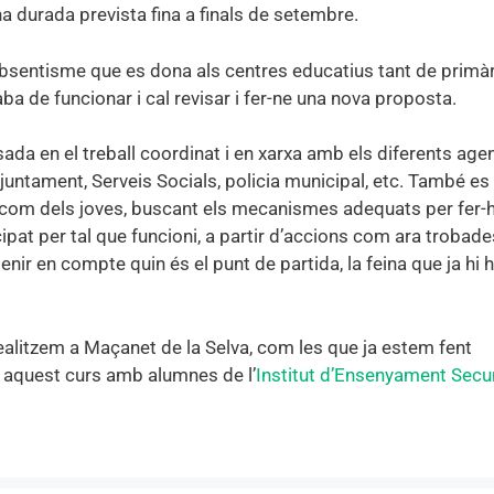
na durada prevista fina a finals de setembre.
absentisme que es dona als centres educatius tant de primà
aba de funcionar i cal revisar i fer-ne una nova proposta.
a en el treball coordinat i en xarxa amb els diferents age
Ajuntament, Serveis Socials, policia municipal, etc. També es
s com dels joves, buscant els mecanismes adequats per fer-h
ipat per tal que funcioni, a partir d’accions com ara trobade
nir en compte quin és el punt de partida, la feina que ja hi h
alitzem a Maçanet de la Selva, com les que ja estem fent
at aquest curs amb alumnes de l’
Institut d’Ensenyament Secu