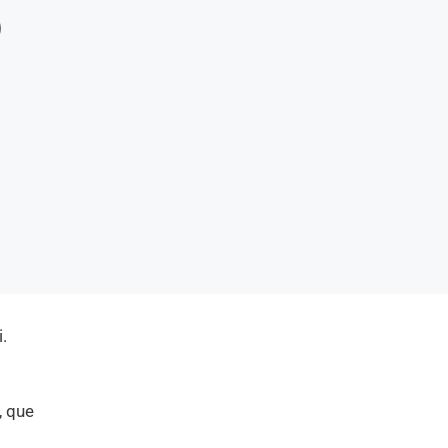
.
, que