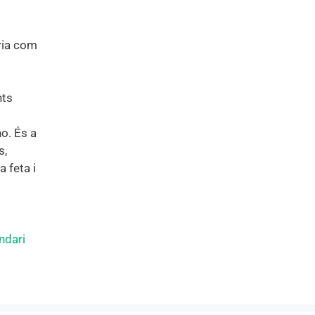
ria com
nts
o. És a
s,
a feta i
ndari