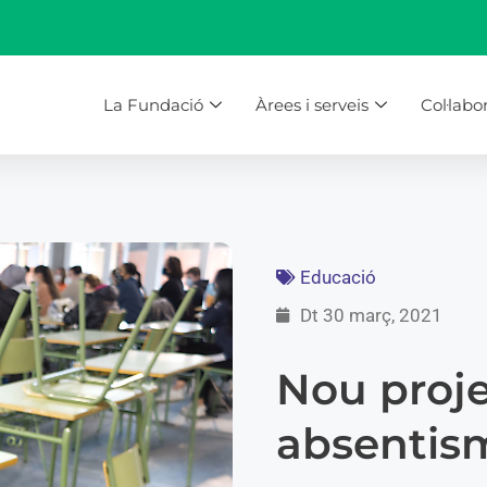
La Fundació
Àrees i serveis
Col·labo
Educació
Dt 30 març, 2021
Nou proje
absentis