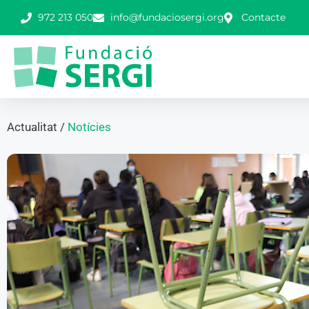
972 213 050
info@fundaciosergi.org
Contacte
Actualitat /
Notícies