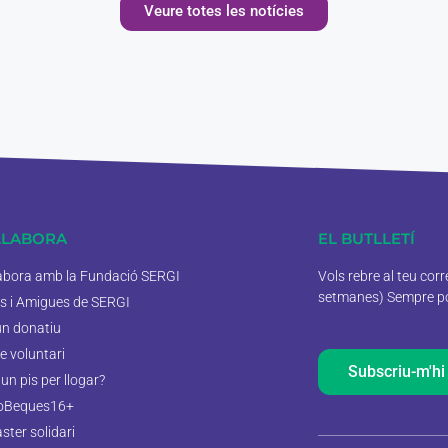
Veure totes les notícies
·LABORA
EL BUTLLETÍ
labora amb la Fundació SERGI
Vols rebre al teu cor
setmanes) Sempre pod
s i Amigues de SERGI
un donatiu
e voluntari
Subscriu-m'hi
un pis per llogar?
oBeques16+
aster solidari