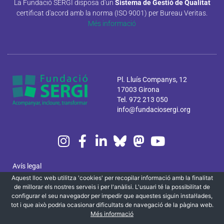
La Fundació SERGI disposa d'un
Sistema de Gestió de Qualitat
certificat d'acord amb la norma (ISO 9001) per Bureau Veritas.
Més informació
Pl. Lluís Companys, 12
17003 Girona
Tel. 972 213 050
info@fundaciosergi.org
Avís legal
Aquest lloc web utilitza 'cookies' per recopilar informació amb la finalitat
Política de privacitat i cookies
de millorar els nostres serveis i per l'anàlisi. L'usuari té la possibilitat de
configurar el seu navegador per impedir que aquestes siguin instal·lades,
Canal ètic
tot i que això podria ocasionar dificultats de navegació de la pàgina web.
Més informació
Localització i contacte