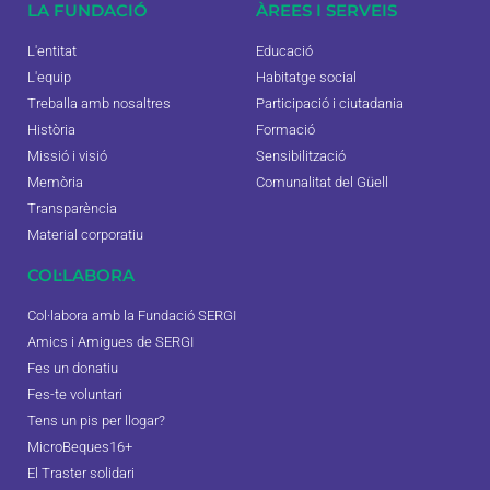
LA FUNDACIÓ
ÀREES I SERVEIS
L'entitat
Educació
L'equip
Habitatge social
Treballa amb nosaltres
Participació i ciutadania
Història
Formació
Missió i visió
Sensibilització
Memòria
Comunalitat del Güell
Transparència
Material corporatiu
COL·LABORA
Col·labora amb la Fundació SERGI
Amics i Amigues de SERGI
Fes un donatiu
Fes-te voluntari
Tens un pis per llogar?
MicroBeques16+
El Traster solidari