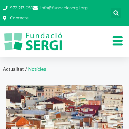
972 213 050
info@fundaciosergi.org
Contacte
Actualitat /
Notícies