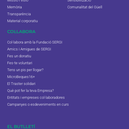
Missió i visió
Sensibilització
Memòria
Comunalitat del Güell
Transparència
Material corporatiu
COL·LABORA
Col·labora amb la Fundació SERGI
Amics i Amigues de SERGI
Fes un donatiu
Fes-te voluntari
Tens un pis per llogar?
MicroBeques16+
El Traster solidari
Què pot fer la teva Empresa?
Entitats i empreses col·laboradores
Campanyes o esdeveniments en curs
EL BUTLLETÍ