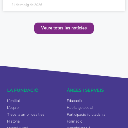
21 de maig de 2026
Veure totes les notícies
LA FUNDACIÓ
ÀREES I SERVEIS
L'entitat
Educació
L'equip
Habitatge social
Treballa amb nosaltres
Participació i ciutadania
Història
Formació