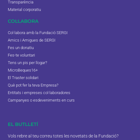
Transparència
Material corporatiu
COL·LABORA
Col·labora amb la Fundació SERGI
Amics i Amigues de SERGI
Fes un donatiu
Fes-te voluntari
Tens un pis per llogar?
MicroBeques16+
El Traster solidari
Què pot fer la teva Empresa?
Entitats i empreses col·laboradores
Campanyes o esdeveniments en curs
EL BUTLLETÍ
Vols rebre al teu correu totes les novetats de la Fundació?