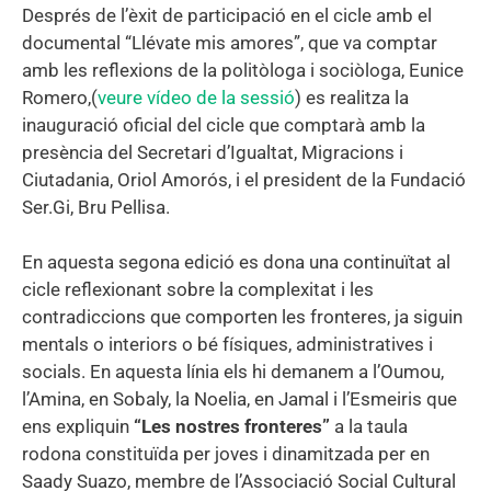
Després de l’èxit de participació en el cicle amb el
documental “Llévate mis amores”, que va comptar
amb les reflexions de la politòloga i sociòloga, Eunice
Romero,(
veure vídeo de la sessió
) es realitza la
inauguració oficial del cicle que comptarà amb la
presència del Secretari d’Igualtat, Migracions i
Ciutadania, Oriol Amorós, i el president de la Fundació
Ser.Gi, Bru Pellisa.
En aquesta segona edició es dona una continuïtat al
cicle reflexionant sobre la complexitat i les
contradiccions que comporten les fronteres, ja siguin
mentals o interiors o bé físiques, administratives i
socials. En aquesta línia els hi demanem a l’Oumou,
l’Amina, en Sobaly, la Noelia, en Jamal i l’Esmeiris que
ens expliquin
“Les nostres fronteres”
a la taula
rodona constituïda per joves i dinamitzada per en
Saady Suazo, membre de l’Associació Social Cultural