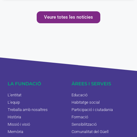
Veure totes les notícies
LA FUNDACIÓ
ÀREES I SERVEIS
L'entitat
Educació
L'equip
Habitatge social
Treballa amb nosaltres
Participació i ciutadania
Història
Formació
Missió i visió
Sensibilització
Memòria
Comunalitat del Güell