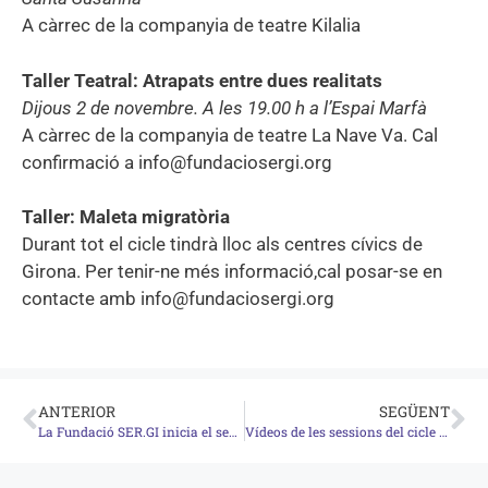
A càrrec de la companyia de teatre Kilalia
Taller Teatral: Atrapats entre dues realitats
Dijous 2 de novembre. A les 19.00 h a l’Espai Marfà
A càrrec de la companyia de teatre La Nave Va. Cal
confirmació a info@fundaciosergi.org
Taller: Maleta migratòria
Durant tot el cicle tindrà lloc als centres cívics de
Girona. Per tenir-ne més informació,cal posar-se en
contacte amb info@fundaciosergi.org
ANTERIOR
SEGÜENT
La Fundació SER.GI inicia el segon cicle Siner[GI]es que enguany dedica a les fronteres
Vídeos de les sessions del cicle Siner[GI]es