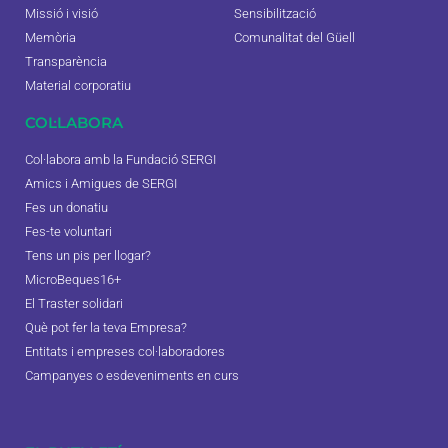
Missió i visió
Sensibilització
Memòria
Comunalitat del Güell
Transparència
Material corporatiu
COL·LABORA
Col·labora amb la Fundació SERGI
Amics i Amigues de SERGI
Fes un donatiu
Fes-te voluntari
Tens un pis per llogar?
MicroBeques16+
El Traster solidari
Què pot fer la teva Empresa?
Entitats i empreses col·laboradores
Campanyes o esdeveniments en curs