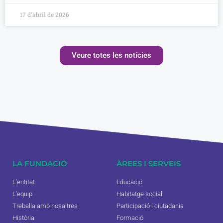
17 d'abril de 2026
Veure totes les notícies
LA FUNDACIÓ
ÀREES I SERVEIS
L'entitat
Educació
L'equip
Habitatge social
Treballa amb nosaltres
Participació i ciutadania
Història
Formació