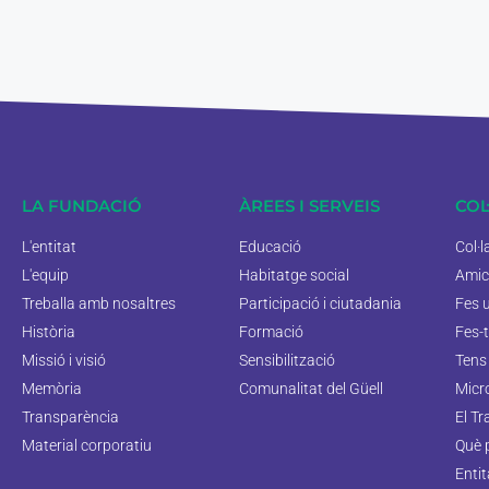
LA FUNDACIÓ
ÀREES I SERVEIS
COL
L'entitat
Educació
Col·
L'equip
Habitatge social
Amic
Treballa amb nosaltres
Participació i ciutadania
Fes 
Història
Formació
Fes-t
Missió i visió
Sensibilització
Tens 
Memòria
Comunalitat del Güell
Micr
Transparència
El Tr
Material corporatiu
Què 
Enti