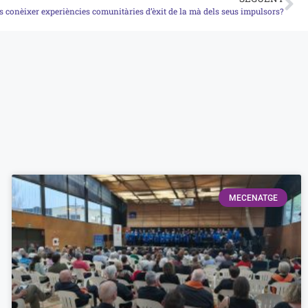
s conèixer experiències comunitàries d’èxit de la mà dels seus impulsors?
MECENATGE