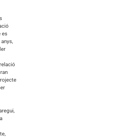
s
ació
e es
 anys,
der
relació
dran
projecte
per
aregui,
 a
te,