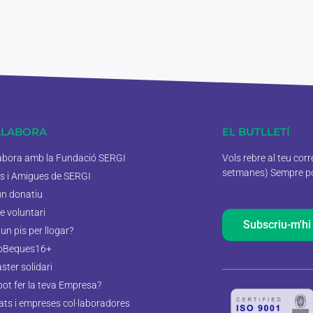
·LABORA
EL BUTLLETÍ
labora amb la Fundació SERGI
Vols rebre al teu cor
setmanes) Sempre pod
s i Amigues de SERGI
un donatiu
e voluntari
Subscriu-m'hi
un pis per llogar?
oBeques16+
aster solidari
pot fer la teva Empresa?
tats i empreses col·laboradores