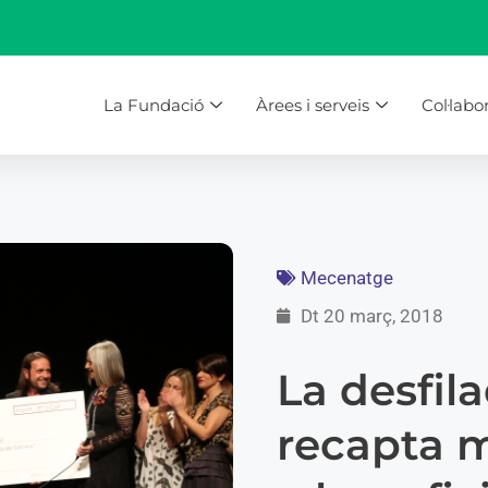
La Fundació
Àrees i serveis
Col·labo
Mecenatge
Dt 20 març, 2018
La desfila
recapta m