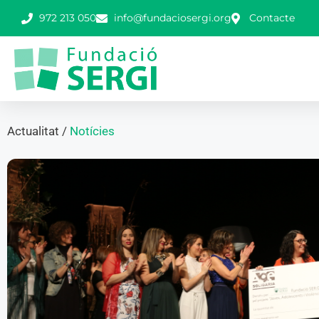
972 213 050
info@fundaciosergi.org
Contacte
Actualitat /
Notícies