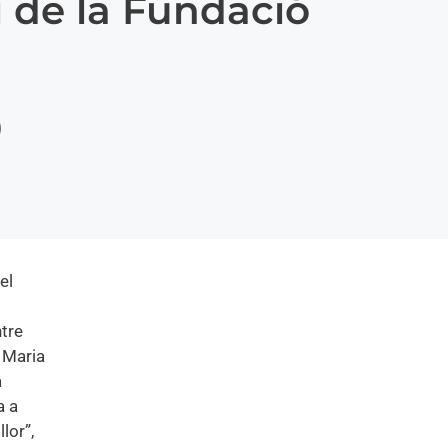
i de la Fundació
el
ntre
, Maria
a
a a
lor”,