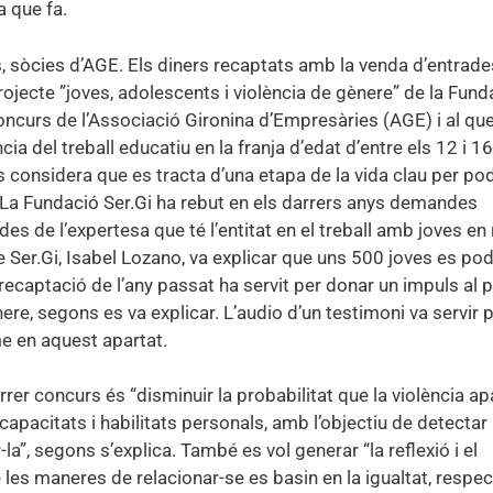
a que fa.
es, sòcies d’AGE. Els diners recaptats amb la venda d’entrade
ojecte ”joves, adolescents i violència de gènere” de la Fund
 concurs de l’Associació Gironina d’Empresàries (AGE) i al qu
a del treball educatiu en la franja d’edat d’entre els 12 i 16
es considera que es tracta d’una etapa de la vida clau per po
e. La Fundació Ser.Gi ha rebut en els darrers anys demandes
 des de l’expertesa que té l’entitat en el treball amb joves en 
e Ser.Gi, Isabel Lozano, va explicar que uns 500 joves es po
recaptació de l’any passat ha servit per donar un impuls al 
re, segons es va explicar. L’audio d’un testimoni va servir 
me en aquest apartat.
rer concurs és “disminuir la probabilitat que la violència ap
 capacitats i habilitats personals, amb l’objectiu de detectar
la”, segons s’explica. També es vol generar “la reflexió i el
 les maneres de relacionar-se es basin en la igualtat, respec