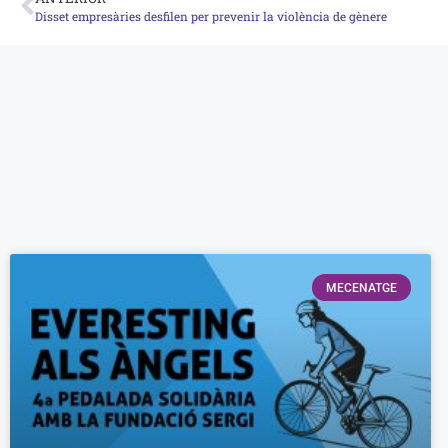
Disset empresàries desfilen per prevenir la violència de gènere
MECENATGE