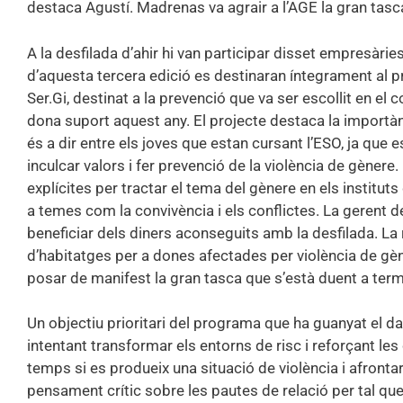
destaca Agustí. Madrenas va agrair a l’AGE la gran tasc
A la desfilada d’ahir hi van participar disset empresàri
d’aquesta tercera edició es destinaran íntegrament al pr
Ser.Gi, destinat a la prevenció que va ser escollit en el
dona suport aquest any. El projecte destaca la importànci
és a dir entre els joves que estan cursant l’ESO, ja que 
inculcar valors i fer prevenció de la violència de gèner
explícites per tractar el tema del gènere en els instituts
a temes com la convivència i els conflictes. La gerent d
beneficiar dels diners aconseguits amb la desfilada. La 
d’habitatges per a dones afectades per violència de gène
posar de manifest la gran tasca que s’està duent a ter
Un objectiu prioritari del programa que ha guanyat el dar
intentant transformar els entorns de risc i reforçant les
temps si es produeix una situació de violència i afrontar-
pensament crític sobre les pautes de relació per tal que