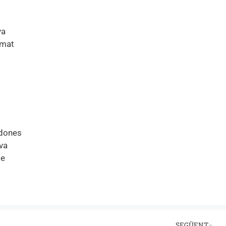
va
umat
 dones
va
de
SEGÜENT