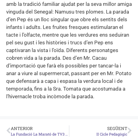
amb la tradició familiar ajudat per la seva millor amiga
vinguda del Senegal: Namusu tres plomes. La parada
d’en Pep és un lloc singular que obre els sentits dels
infants i adults. Les fruites fresques estimularan el
tacte i l’olfacte, mentre que les verdures ens seduiran
pel seu gust i les històries i trucs d’en Pep ens
captivaran la vista i l’oïda. Diferents personatges
cobren vida a la parada. Des d’en Mr. Cacau
d’importació que farà els possibles per tancar-la i
anar a viure al supermercat, passant per en Mr. Potato
que defensarà a capa i espasa la verdura local i de
temporada, fins a la Sra. Tomata que acostumada a
l’hivernacle troba incòmode la parada.
ANTERIOR
SEGÜENT
La Fundació La Marató de TV3 i la Fundació SER.GI treballaran per evitar situacions d'exclusió social generades per la pèrdua de l'habitatge
II Cicle Pedagògic