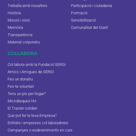
Treballa amb nosaltres
Participació i ciutadania
Història
Formació
Missió i visió
Sensibilització
Memòria
Comunalitat del Güell
Transparència
Material corporatiu
COL·LABORA
Col·labora amb la Fundació SERGI
Amics i Amigues de SERGI
Fes un donatiu
Fes-te voluntari
Tens un pis per llogar?
MicroBeques16+
El Traster solidari
Què pot fer la teva Empresa?
Entitats i empreses col·laboradores
Campanyes o esdeveniments en curs