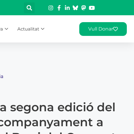
ra
Actualitat
Vull Donar
ia
la segona edició del
’Acompanyament a