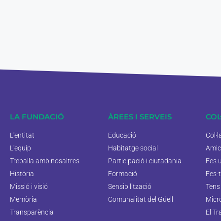
LA FUNDACIÓ
ÀREES I SERVEIS
COL
L'entitat
Educació
Col·
L'equip
Habitatge social
Amic
Treballa amb nosaltres
Participació i ciutadania
Fes 
Història
Formació
Fes-t
Missió i visió
Sensibilització
Tens 
Memòria
Comunalitat del Güell
Micr
Transparència
El Tr