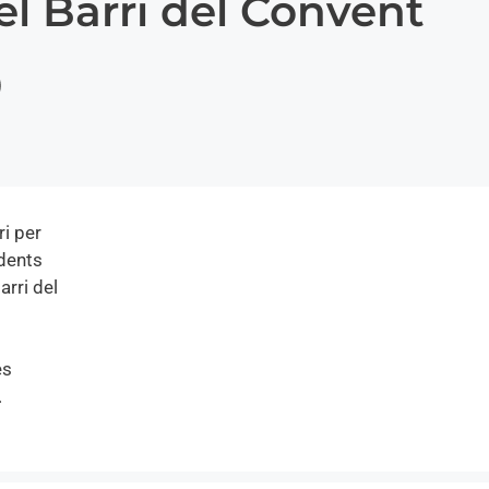
del Barri del Convent
ri per
idents
arri del
es
.