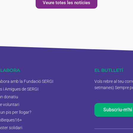
Veure totes les notícies
·LABORA
EL BUTLLETÍ
labora amb la Fundació SERGI
Vols rebre al teu cor
setmanes) Sempre pod
s i Amigues de SERGI
un donatiu
e voluntari
Subscriu-m'hi
un pis per llogar?
oBeques16+
aster solidari