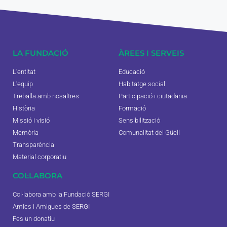
LA FUNDACIÓ
ÀREES I SERVEIS
L'entitat
Educació
L'equip
Habitatge social
Treballa amb nosaltres
Participació i ciutadania
Història
Formació
Missió i visió
Sensibilització
Memòria
Comunalitat del Güell
Transparència
Material corporatiu
COL·LABORA
Col·labora amb la Fundació SERGI
Amics i Amigues de SERGI
Fes un donatiu