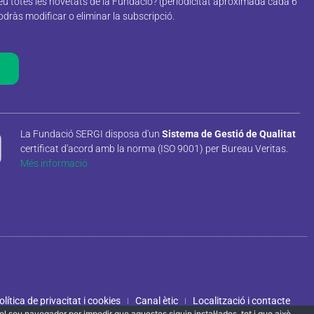
reu totes les novetats de la Fundació? (periodicitat aproximada cada 6
ràs modificar o eliminar la subscripció.
La Fundació SERGI disposa d'un
Sistema de Gestió de Qualitat
certificat d'acord amb la norma (ISO 9001) per Bureau Veritas.
Més informació
olítica de privacitat i cookies
Canal ètic
Localització i contacte
ar el seu navegador per impedir que aquestes siguin instal·lades, tot i que això