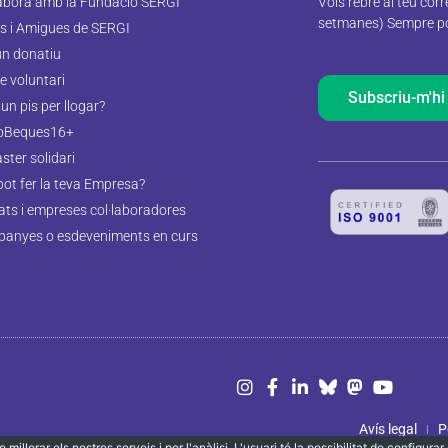
labora amb la Fundació SERGI
Vols rebre al teu cor
setmanes) Sempre pod
s i Amigues de SERGI
un donatiu
e voluntari
Subscriu-m'hi
un pis per llogar?
oBeques16+
aster solidari
pot fer la teva Empresa?
tats i empreses col·laboradores
anyes o esdeveniments en curs
Avís legal
P
 millorar els nostres serveis i per l'anàlisi. L'usuari té la possibilitat de configur