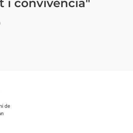
t i convivència"
.
mi de
an