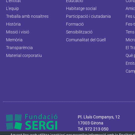
L'entitat
Educació
Col·
L'equip
Habitatge social
Amic
Treballa amb nosaltres
Participació i ciutadania
Fes 
Història
Formació
Fes-t
Missió i visió
Sensibilització
Tens 
Memòria
Comunalitat del Güell
Micr
Transparència
El Tr
Material corporatiu
Què 
Enti
Camp
Pl. Lluís Companys, 12
17003 Girona
Tel. 972 213 050
Aquest lloc web utilitza 'cookies' per recopilar informació amb la finalitat de