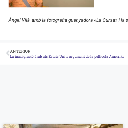
Àngel Vilà, amb la fotografia guanyadora «La Cursa» i la 
ANTERIOR
La immigració àrab als Estats Units argument de la pel·lícula Amerrika