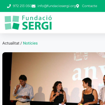
972 213 050
info@fundaciosergi.org
Contacte
Actualitat /
Notícies