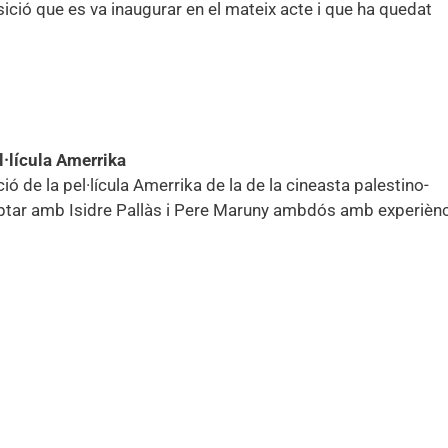
ició que es va inaugurar en el mateix acte i que ha quedat
l·lícula Amerrika
ió de la pel·lícula Amerrika de la de la cineasta palestino-
mptar amb Isidre Pallàs i Pere Maruny ambdós amb experièn