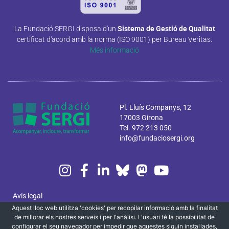
La Fundació SERGI disposa d'un
Sistema de Gestió de Qualitat
certificat d'acord amb la norma (ISO 9001) per Bureau Veritas.
Més informació
Pl. Lluís Companys, 12
17003 Girona
Tel. 972 213 050
info@fundaciosergi.org
Avís legal
Aquest lloc web utilitza 'cookies' per recopilar informació amb la finalitat
Política de privacitat i cookies
de millorar els nostres serveis i per l'anàlisi. L'usuari té la possibilitat de
configurar el seu navegador per impedir que aquestes siguin instal·lades,