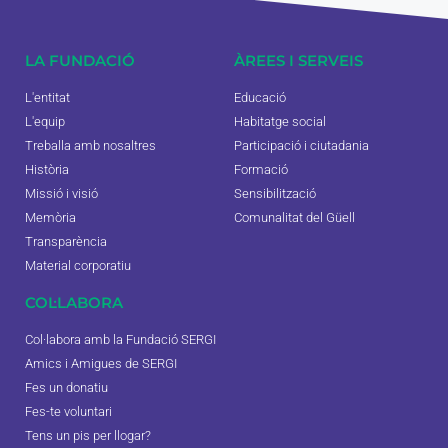
LA FUNDACIÓ
ÀREES I SERVEIS
L'entitat
Educació
L'equip
Habitatge social
Treballa amb nosaltres
Participació i ciutadania
Història
Formació
Missió i visió
Sensibilització
Memòria
Comunalitat del Güell
Transparència
Material corporatiu
COL·LABORA
Col·labora amb la Fundació SERGI
Amics i Amigues de SERGI
Fes un donatiu
Fes-te voluntari
Tens un pis per llogar?