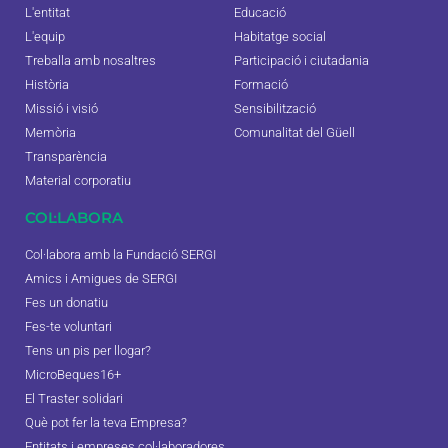
L'entitat
Educació
L'equip
Habitatge social
Treballa amb nosaltres
Participació i ciutadania
Història
Formació
Missió i visió
Sensibilització
Memòria
Comunalitat del Güell
Transparència
Material corporatiu
COL·LABORA
Col·labora amb la Fundació SERGI
Amics i Amigues de SERGI
Fes un donatiu
Fes-te voluntari
Tens un pis per llogar?
MicroBeques16+
El Traster solidari
Què pot fer la teva Empresa?
Entitats i empreses col·laboradores