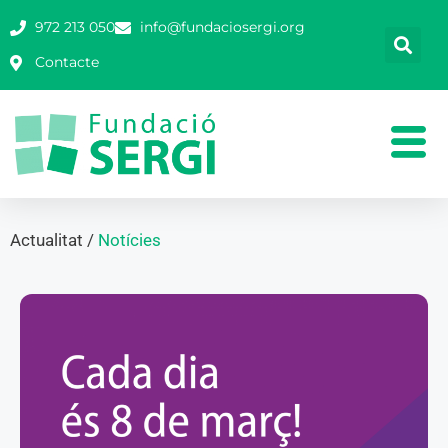
972 213 050
info@fundaciosergi.org
Contacte
Actualitat /
Notícies