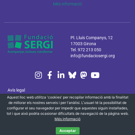
Més informació
Pl. Lluís Companys, 12
17003 Girona
Tel. 972 213 050
info@fundaciosergi.org
Avís legal
Aquest lloc web utilitza 'cookies' per recopilar informació amb la finalitat
Política de privacitat i cookies
de millorar els nostres serveis i per l'anàlisi. L'usuari té la possibilitat de
configurar el seu navegador per impedir que aquestes siguin instal·lades,
Canal ètic
tot i que això podria ocasionar dificultats de navegació de la pàgina web.
Més informació
Localització i contacte
Acceptar