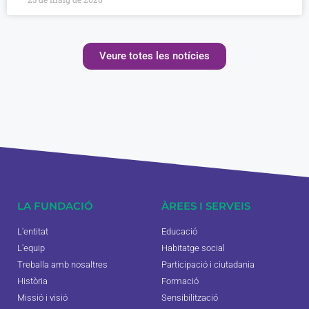
Veure totes les notícies
LA FUNDACIÓ
ÀREES I SERVEIS
L'entitat
Educació
L'equip
Habitatge social
Treballa amb nosaltres
Participació i ciutadania
Història
Formació
Missió i visió
Sensibilització