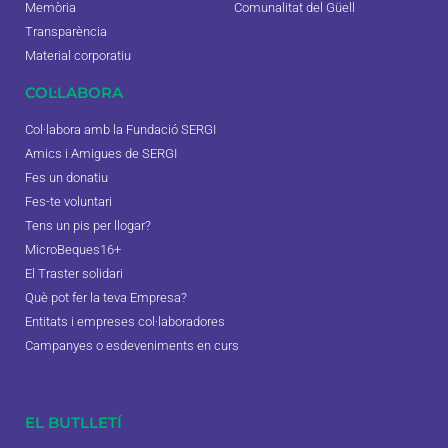
Memòria
Comunalitat del Güell
Transparència
Material corporatiu
COL·LABORA
Col·labora amb la Fundació SERGI
Amics i Amigues de SERGI
Fes un donatiu
Fes-te voluntari
Tens un pis per llogar?
MicroBeques16+
El Traster solidari
Què pot fer la teva Empresa?
Entitats i empreses col·laboradores
Campanyes o esdeveniments en curs
EL BUTLLETÍ