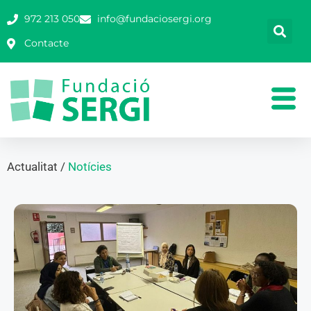
972 213 050
info@fundaciosergi.org
Contacte
Actualitat /
Notícies