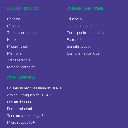
LA FUNDACIÓ
ÀREES I SERVEIS
L'entitat
Educació
L'equip
Habitatge social
Treballa amb nosaltres
Participació i ciutadania
Història
Formació
Missió i visió
Sensibilització
Memòria
Comunalitat del Güell
Transparència
Material corporatiu
COL·LABORA
Col·labora amb la Fundació SERGI
Amics i Amigues de SERGI
Fes un donatiu
Fes-te voluntari
Tens un pis per llogar?
MicroBeques16+