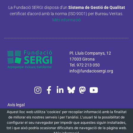
La Fundació SERGI disposa d'un
Sistema de Gestió de Qualitat
certificat d'acord amb la norma (ISO 9001) per Bureau Veritas.
Més informació
Pl. Lluís Companys, 12
17003 Girona
Tel. 972 213 050
info@fundaciosergi.org
Avís legal
Aquest lloc web utilitza 'cookies' per recopilar informació amb la finalitat
Política de privacitat i cookies
de millorar els nostres serveis i per l'anàlisi. L'usuari té la possibilitat de
configurar el seu navegador per impedir que aquestes siguin instal·lades,
Canal ètic
tot i que això podria ocasionar dificultats de navegació de la pàgina web.