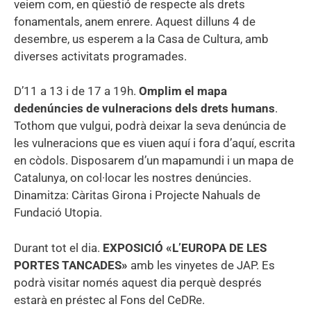
veiem com, en qüestió de respecte als drets
fonamentals, anem enrere. Aquest dilluns 4 de
desembre, us esperem a la Casa de Cultura, amb
diverses activitats programades.
D’11 a 13 i de 17 a 19h.
Omplim el mapa
dedenúncies de vulneracions dels drets humans
.
Tothom que vulgui, podrà deixar la seva denúncia de
les vulneracions que es viuen aquí i fora d’aquí, escrita
en còdols. Disposarem d’un mapamundi i un mapa de
Catalunya, on col·locar les nostres denúncies.
Dinamitza: Càritas Girona i Projecte Nahuals de
Fundació Utopia.
Durant tot el dia.
EXPOSICIÓ «L’EUROPA DE LES
PORTES TANCADES»
amb les vinyetes de JAP. Es
podrà visitar només aquest dia perquè després
estarà en préstec al Fons del CeDRe.