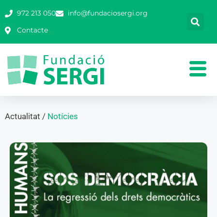
972 213 050
info@fundaciosergi.org
Contacte
Actualitat /
Notícies