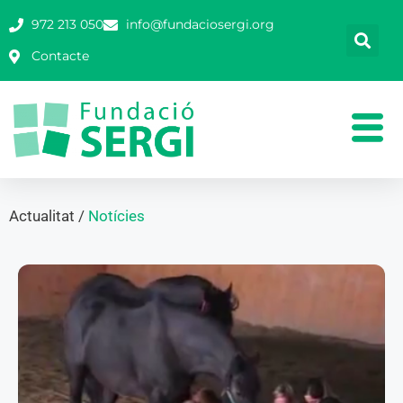
972 213 050
info@fundaciosergi.org
Contacte
Actualitat /
Notícies