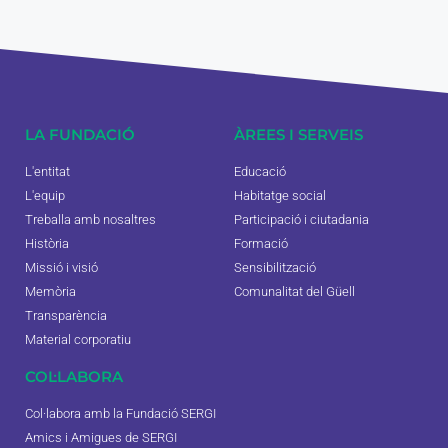
LA FUNDACIÓ
ÀREES I SERVEIS
L'entitat
Educació
L'equip
Habitatge social
Treballa amb nosaltres
Participació i ciutadania
Història
Formació
Missió i visió
Sensibilització
Memòria
Comunalitat del Güell
Transparència
Material corporatiu
COL·LABORA
Col·labora amb la Fundació SERGI
Amics i Amigues de SERGI