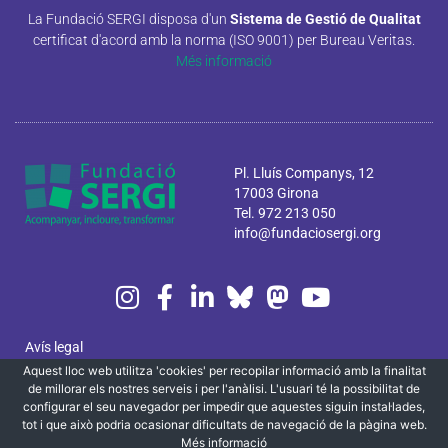
La Fundació SERGI disposa d'un
Sistema de Gestió de Qualitat
certificat d'acord amb la norma (ISO 9001) per Bureau Veritas.
Més informació
Pl. Lluís Companys, 12
17003 Girona
Tel. 972 213 050
info@fundaciosergi.org
Avís legal
Aquest lloc web utilitza 'cookies' per recopilar informació amb la finalitat
Política de privacitat i cookies
de millorar els nostres serveis i per l'anàlisi. L'usuari té la possibilitat de
configurar el seu navegador per impedir que aquestes siguin instal·lades,
Canal ètic
tot i que això podria ocasionar dificultats de navegació de la pàgina web.
Més informació