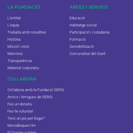
LA FUNDACIÓ
ÀREES I SERVEIS
L'entitat
Educació
L'equip
Habitatge social
Treballa amb nosaltres
Participació i ciutadania
Història
Formació
Missió i visió
Sensibilització
Memòria
Comunalitat del Güell
Transparència
Material corporatiu
COL·LABORA
Col·labora amb la Fundació SERGI
Amics i Amigues de SERGI
Fes un donatiu
Fes-te voluntari
Tens un pis per llogar?
MicroBeques16+
El Traster solidari