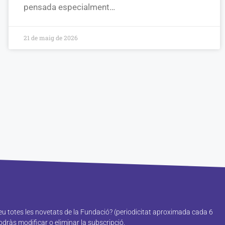
pensada especialment…
21 de maig de 2026
reu totes les novetats de la Fundació? (periodicitat aproximada cada 6
ràs modificar o eliminar la subscripció.