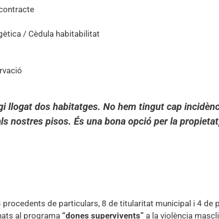
 contracte
rgètica / Cèdula habitabilitat
ervació
i llogat dos habitatges. No hem tingut cap incidènc
ls nostres pisos. És una bona opció per la propietat
 procedents de particulars, 8 de titularitat municipal i 4 de 
tinats al programa
“dones supervivents”
a la violència mascli