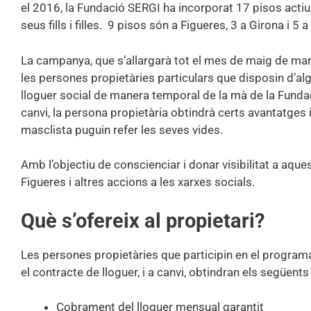
el 2016, la Fundació SERGI ha incorporat 17 pisos actius
seus fills i filles. 9 pisos són a Figueres, 3 a Girona i 5 a
La campanya, que s’allargarà tot el mes de maig de man
les persones propietàries particulars que disposin d’alg
lloguer social de manera temporal de la mà de la Fundac
canvi, la persona propietària obtindrà certs avantatges 
masclista puguin refer les seves vides.
Amb l’objectiu de conscienciar i donar visibilitat a aqu
Figueres i altres accions a les xarxes socials.
Què s’ofereix al propietari?
Les persones propietàries que participin en el programa
el contracte de lloguer, i a canvi, obtindran els següent
Cobrament del lloguer mensual garantit