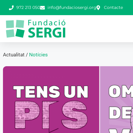
972 213 050
info@fundaciosergi.org
Contacte
Actualitat /
Notícies