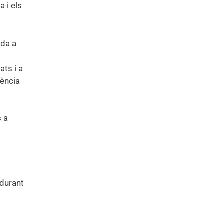
 i els
ida a
ats i a
lència
s a
 durant