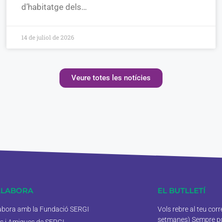
d’habitatge dels…
14 de juliol de 2026
Veure totes les notícies
·LABORA
EL BUTLLETÍ
labora amb la Fundació SERGI
Vols rebre al teu cor
setmanes) Sempre pod
s i Amigues de SERGI