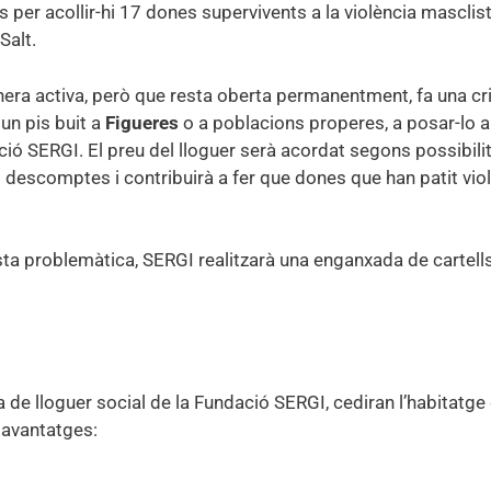
 per acollir-hi 17 dones supervivents a la violència masclista
 Salt.
era activa, però que resta oberta permanentment, fa una cr
un pis buit a
Figueres
o a poblacions properes, a posar-lo a
ió SERGI. El preu del lloguer serà acordat segons possibilit
i descomptes i contribuirà a fer que dones que han patit vio
esta problemàtica, SERGI realitzarà una enganxada de cartell
 de lloguer social de la Fundació SERGI, cediran l’habitatge
s avantatges: