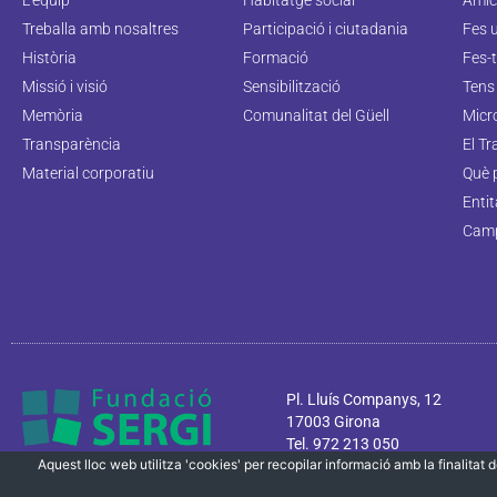
Treballa amb nosaltres
Participació i ciutadania
Fes 
Història
Formació
Fes-t
Missió i visió
Sensibilització
Tens 
Memòria
Comunalitat del Güell
Micr
Transparència
El Tr
Material corporatiu
Què 
Enti
Camp
Pl. Lluís Companys, 12
17003 Girona
Tel. 972 213 050
Aquest lloc web utilitza 'cookies' per recopilar informació amb la finalitat de
info@fundaciosergi.org