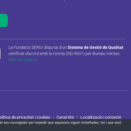
La Fundació SERGI disposa d'un
Sistema de Gestió de Qualitat
certificat d'acord amb la norma (ISO 9001) per Bureau Veritas.
Més informació
olítica de privacitat i cookies
Canal ètic
Localització i contacte
ar el seu navegador per impedir que aquestes siguin instal·lades, tot i que això