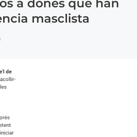
los a dones que han
lència masclista
’l de
acollir-
les
sprés
etent
iniciar