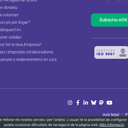
un donatiu
e voluntari
Subscriu-m'hi
un pis per llogar?
oBeques16+
aster solidari
pot fer la teva Empresa?
tats i empreses col·laboradores
anyes o esdeveniments en curs
Avís legal
P
 millorar els nostres serveis i per l'anàlisi. L'usuari té la possibilitat de configur
podria ocasionar dificultats de navegació de la pàgina web.
Més informació