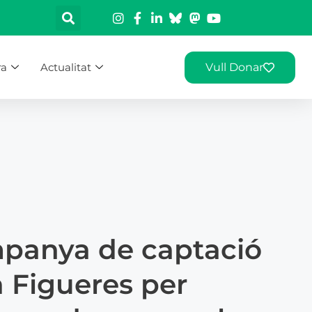
ra
Actualitat
Vull Donar
panya de captació
a Figueres per