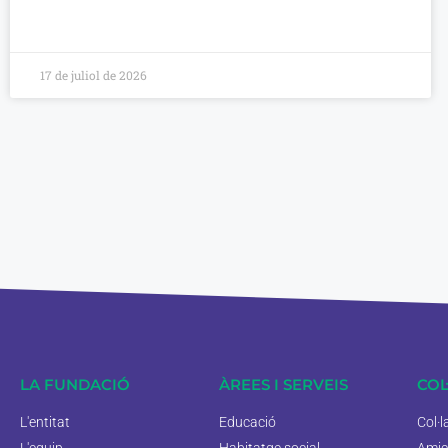
17 de juliol de 2026
LA FUNDACIÓ
ÀREES I SERVEIS
COL
L'entitat
Educació
Col·
L'equip
Habitatge social
Amic