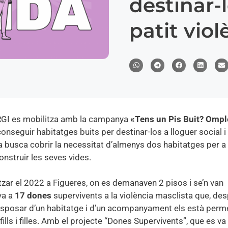
destinar-
patit vio
SERGI es mobilitza amb la campanya
«Tens un Pis Buit? Omple
onseguir habitatges buits per destinar-los a lloguer social i 
iva busca cobrir la necessitat d’almenys dos habitatges per a 
nstruir les seves vides.
tzar el 2022 a Figueres, on es demanaven 2 pisos i se’n van
ya a
17 dones
supervivents a la violència masclista que, de
 disposar d’un habitatge i d’un acompanyament els està perm
lls i filles. Amb el projecte “Dones Supervivents”, que es va 