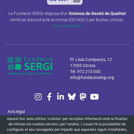
La Fundació SERGI disposa d'un
Sistema de Gestió de Qualitat
certificat d'acord amb la norma (ISO 9001) per Bureau Veritas.
Més informació
Pl. Lluís Companys, 12
17003 Girona
Tel. 972 213 050
info@fundaciosergi.org
Avís legal
Aquest lloc web utilitza 'cookies' per recopilar informació amb la finalitat
Política de privacitat i cookies
de millorar els nostres serveis i per l'anàlisi. L'usuari té la possibilitat de
configurar el seu navegador per impedir que aquestes siguin instal·lades,
Canal ètic