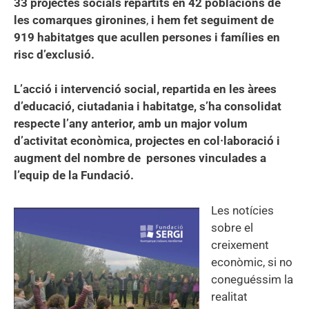
33 projectes socials repartits en 42 poblacions de
les comarques gironines
,
i hem fet seguiment de
919 habitatges que acullen persones i famílies en
risc d’exclusió.
L’acció i intervenció social, repartida en les àrees
d’educació, ciutadania i habitatge, s’ha consolidat
respecte l’any anterior, amb un major volum
d’activitat econòmica, projectes en col·laboració i
augment del nombre de persones vinculades a
l’equip de la Fundació.
Les notícies
sobre el
creixement
econòmic, si no
coneguéssim la
realitat