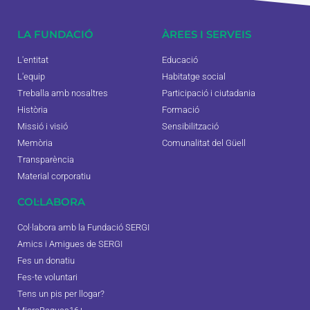
LA FUNDACIÓ
ÀREES I SERVEIS
L'entitat
Educació
L'equip
Habitatge social
Treballa amb nosaltres
Participació i ciutadania
Història
Formació
Missió i visió
Sensibilització
Memòria
Comunalitat del Güell
Transparència
Material corporatiu
COL·LABORA
Col·labora amb la Fundació SERGI
Amics i Amigues de SERGI
Fes un donatiu
Fes-te voluntari
Tens un pis per llogar?