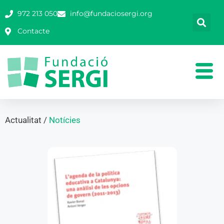
972 213 050
info@fundaciosergi.org
Contacte
Actualitat /
Notícies