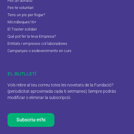
Fes un donatiu
Fes-te voluntari
Tens un pis per llogar?
MicroBeques16+
El Traster solidari
Què pot fer la teva Empresa?
Entitats i empreses col·laboradores
Campanyes o esdeveniments en curs
EL BUTLLETÍ
Vols rebre al teu correu totes les novetats de la Fundació?
(periodicitat aproximada cada 6 setmanes) Sempre podràs
modificar o eliminar la subscripció.
Subscriu-m'hi