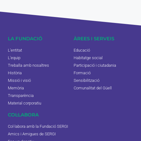
LA FUNDACIÓ
ÀREES I SERVEIS
L'entitat
Educació
L'equip
Habitatge social
Treballa amb nosaltres
Participació i ciutadania
Història
Formació
Missió i visió
Sensibilització
Memòria
Comunalitat del Güell
Transparència
Material corporatiu
COL·LABORA
Col·labora amb la Fundació SERGI
Amics i Amigues de SERGI