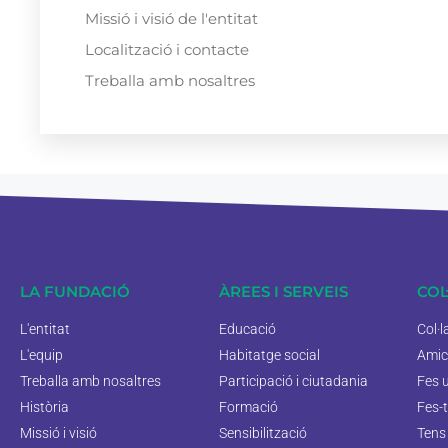
Missió i visió de l'entitat
Localització i contacte
Treballa amb nosaltres
LA FUNDACIÓ
ÀREES I SERVEIS
COL
L'entitat
Educació
Col·
L'equip
Habitatge social
Amic
Treballa amb nosaltres
Participació i ciutadania
Fes 
Història
Formació
Fes-t
Missió i visió
Sensibilització
Tens 