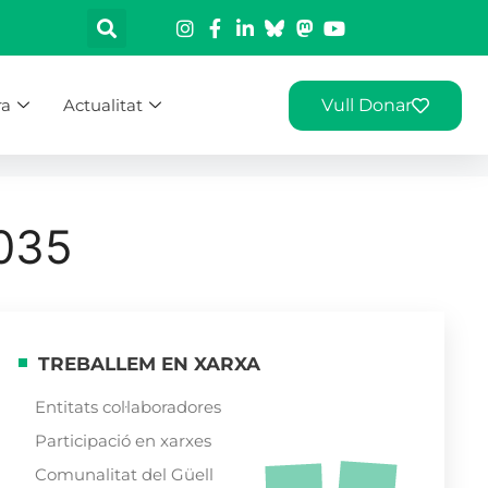
ra
Actualitat
Vull Donar
035
TREBALLEM EN XARXA
Entitats col·laboradores
Participació en xarxes
Comunalitat del Güell