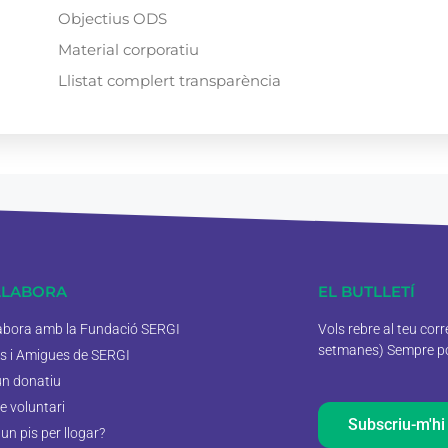
Objectius ODS
Material corporatiu
Llistat complert transparència
·LABORA
EL BUTLLETÍ
labora amb la Fundació SERGI
Vols rebre al teu cor
setmanes) Sempre pod
s i Amigues de SERGI
un donatiu
e voluntari
Subscriu-m'hi
un pis per llogar?