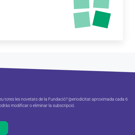
reu totes les novetats de la Fundació? (periodicitat aproximada cada 6
ràs modificar o eliminar la subscripció.