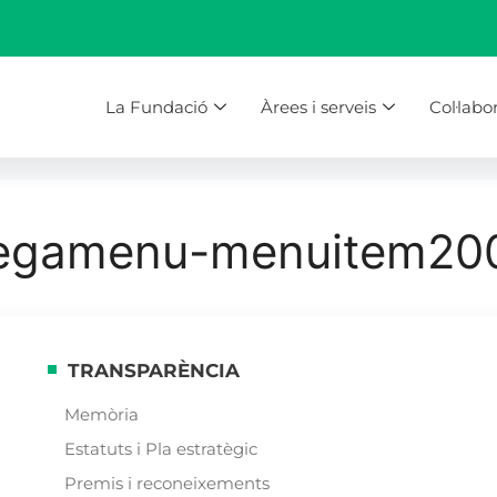
La Fundació
Àrees i serveis
Col·labo
megamenu-menuitem20
TRANSPARÈNCIA
Memòria
Estatuts i Pla estratègic
Premis i reconeixements