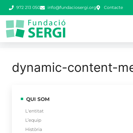
972 213 050
info@fundaciosergi.org
Contacte
dynamic-content-
QUI SOM
L'entitat
L’equip
Història