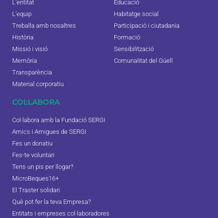
L'entitat
Educació
L'equip
Habitatge social
Treballa amb nosaltres
Participació i ciutadania
Història
Formació
Missió i visió
Sensibilització
Memòria
Comunalitat del Güell
Transparència
Material corporatiu
COL·LABORA
Col·labora amb la Fundació SERGI
Amics i Amigues de SERGI
Fes un donatiu
Fes-te voluntari
Tens un pis per llogar?
MicroBeques16+
El Traster solidari
Què pot fer la teva Empresa?
Entitats i empreses col·laboradores