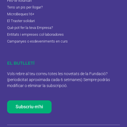
Fes-te voluntari
Tens un pis per llogar?
MicroBeques16+
El Traster solidari
Què pot fer la teva Empresa?
Entitats i empreses col·laboradores
Campanyes o esdeveniments en curs
EL BUTLLETÍ
Vols rebre al teu correu totes les novetats de la Fundació?
(periodicitat aproximada cada 6 setmanes) Sempre podràs
modificar o eliminar la subscripció.
Subscriu-m'hi