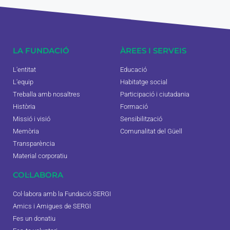
LA FUNDACIÓ
ÀREES I SERVEIS
L'entitat
Educació
L'equip
Habitatge social
Treballa amb nosaltres
Participació i ciutadania
Història
Formació
Missió i visió
Sensibilització
Memòria
Comunalitat del Güell
Transparència
Material corporatiu
COL·LABORA
Col·labora amb la Fundació SERGI
Amics i Amigues de SERGI
Fes un donatiu