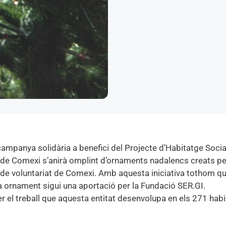
mpanya solidària a benefici del Projecte d’Habitatge Social
ó de Comexi s’anirà omplint d’ornaments nadalencs creats pe
 de voluntariat de Comexi. Amb aquesta iniciativa tothom q
da ornament sigui una aportació per la Fundació SER.GI.
 el treball que aquesta entitat desenvolupa en els 271 hab