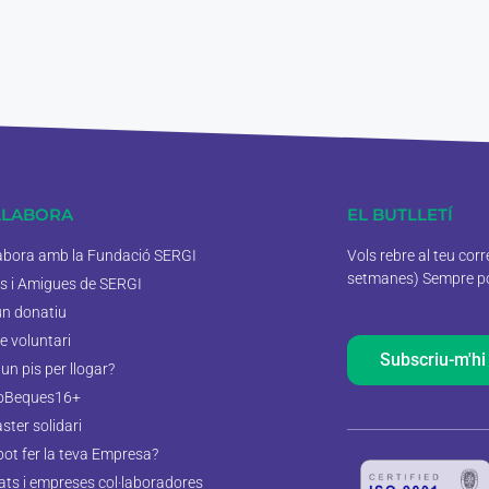
·LABORA
EL BUTLLETÍ
labora amb la Fundació SERGI
Vols rebre al teu cor
setmanes) Sempre pod
s i Amigues de SERGI
un donatiu
e voluntari
Subscriu-m'hi
un pis per llogar?
oBeques16+
aster solidari
pot fer la teva Empresa?
tats i empreses col·laboradores