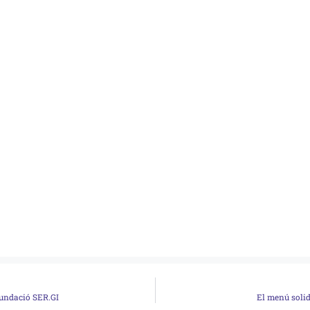
Fundació SER.GI
El menú solid