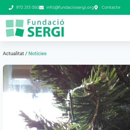
972 213 050
info@fundaciosergi.org
Contacte
Actualitat /
Notícies