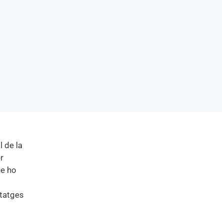
 de la
r
ue ho
itatges