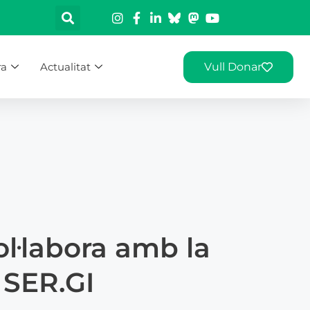
ra
Actualitat
Vull Donar
l·labora amb la
 SER.GI