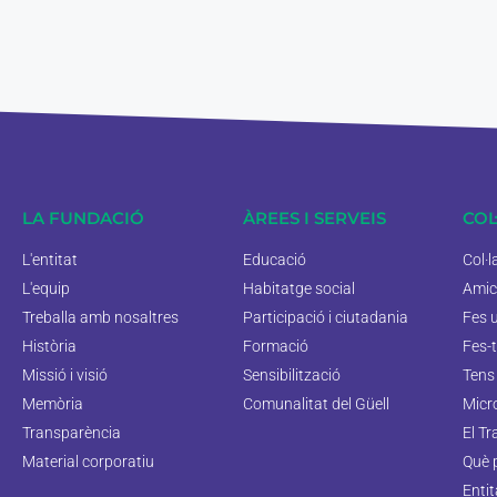
LA FUNDACIÓ
ÀREES I SERVEIS
COL
L'entitat
Educació
Col·
L'equip
Habitatge social
Amic
Treballa amb nosaltres
Participació i ciutadania
Fes 
Història
Formació
Fes-t
Missió i visió
Sensibilització
Tens 
Memòria
Comunalitat del Güell
Micr
Transparència
El Tr
Material corporatiu
Què 
Enti