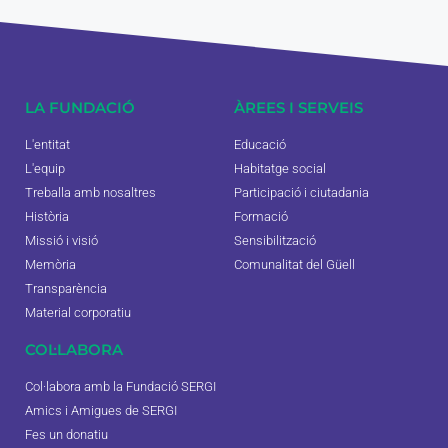
LA FUNDACIÓ
ÀREES I SERVEIS
L'entitat
Educació
L'equip
Habitatge social
Treballa amb nosaltres
Participació i ciutadania
Història
Formació
Missió i visió
Sensibilització
Memòria
Comunalitat del Güell
Transparència
Material corporatiu
COL·LABORA
Col·labora amb la Fundació SERGI
Amics i Amigues de SERGI
Fes un donatiu