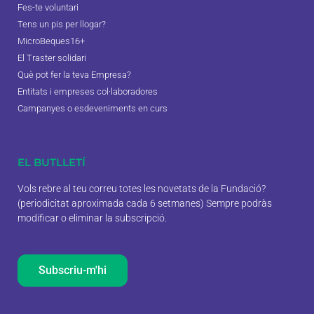
Fes-te voluntari
Tens un pis per llogar?
MicroBeques16+
El Traster solidari
Què pot fer la teva Empresa?
Entitats i empreses col·laboradores
Campanyes o esdeveniments en curs
EL BUTLLETÍ
Vols rebre al teu correu totes les novetats de la Fundació?
(periodicitat aproximada cada 6 setmanes) Sempre podràs
modificar o eliminar la subscripció.
Subscriu-m'hi