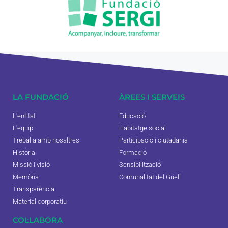
LA FUNDACIÓ
ÀREES I SERVEIS
L'entitat
Educació
L'equip
Habitatge social
Treballa amb nosaltres
Participació i ciutadania
Història
Formació
Missió i visió
Sensibilització
Memòria
Comunalitat del Güell
Transparència
Material corporatiu
COL·LABORA