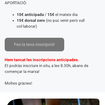
APORTACIÓ:
10€
anticipada
/
1
5€
el mateix dia
15€
dorsal zero
(no puc venir però vull
col·laborar)
Fes la teva inscripció!
Hem tancat les inscripcions anticipades.
Et podràs inscriure in situ, a les 8.30h, abans de
començar la marxa!
Moltes gràcies!